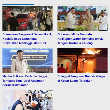
Ditemukan Pingsan di Dalam Mobil,
Gubernur Minta Tambahan
Kabid Dinsos Lamandau
Helikopter Water Bombing untuk
Dinyatakan Meninggal di RSUD
Tangani Karhutla Kalteng
Menko Polkam: Karhutla hingga
Ditinggal Penghuni, Rumah Warga
Tambang Ilegal Jadi Ancaman
di Kobar Ludes Terbakar
Serius Kalimantan