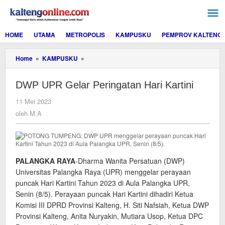
Lewati
ke
konten
HOME
UTAMA
METROPOLIS
KAMPUSKU
PEMPROV KALTENG
DWP
Home
»
KAMPUSKU
»
UPR
Gelar
DWP UPR Gelar Peringatan Hari Kartini
Peringatan
Hari
oleh
11 Mei 2023
Kartini
M.A
oleh
M.A
PALANGKA RAYA
-Dharma Wanita Persatuan (DWP)
Universitas Palangka Raya (UPR) menggelar perayaan
puncak Hari Kartini Tahun 2023 di Aula Palangka UPR,
Senin (8/5). Perayaan puncak Hari Kartini dihadiri Ketua
Komisi III DPRD Provinsi Kalteng, H. Siti Nafsiah, Ketua DWP
Provinsi Kalteng, Anita Nuryakin, Mutiara Usop, Ketua DPC