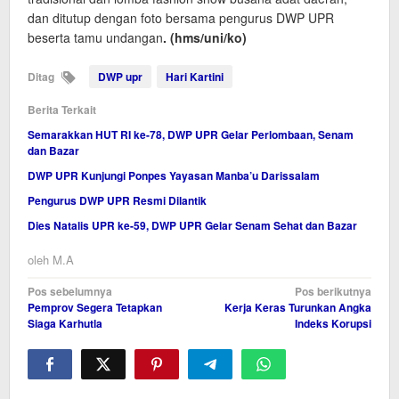
dan ditutup dengan foto bersama pengurus DWP UPR
beserta tamu undangan
. (hms/uni/ko)
Ditag
DWP upr
Hari Kartini
Berita Terkait
Semarakkan HUT RI ke-78, DWP UPR Gelar Perlombaan, Senam
dan Bazar
DWP UPR Kunjungi Ponpes Yayasan Manba’u Darissalam
Pengurus DWP UPR Resmi Dilantik
Dies Natalis UPR ke-59, DWP UPR Gelar Senam Sehat dan Bazar
oleh
M.A
Navigasi
Pos sebelumnya
Pos berikutnya
Pemprov Segera Tetapkan
Kerja Keras Turunkan Angka
pos
Siaga Karhutla
Indeks Korupsi