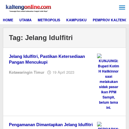
Lewati
ke
konten
HOME
UTAMA
METROPOLIS
KAMPUSKU
PEMPROV KALTENG
Tag:
Jelang Idulfitri
Jelang Idulfitri, Pastikan Ketersediaan
Pangan Mencukupi
oleh
Kotawaringin Timur
19 April 2023
M.A
Pengamanan Dimantapkan Jelang Idulfitri