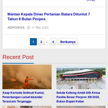
Mantan Kepala Dinas Pertanian Batara Dituntut 7
Tahun 6 Bulan Penjara
oleh
ADHYAKSA
17 Mei 2023
M.A
1
2
…
4
Berikutnya
Recent Post
Asap Karhutla Selimuti Kumai,
Sekda Kalteng Ambil Alih Ketua
Penerbangan Lanud Iskandar
Panitia Besar Porprov XIII 2026,
Terancam Terganggu
Bukan Bupati Kobar