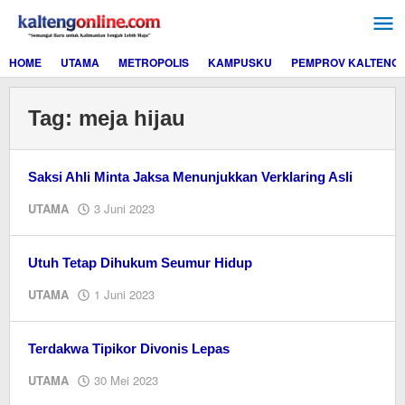
Lewati
ke
konten
HOME
UTAMA
METROPOLIS
KAMPUSKU
PEMPROV KALTENG
Tag:
meja hijau
Saksi Ahli Minta Jaksa Menunjukkan Verklaring Asli
oleh
UTAMA
3 Juni 2023
M.A
Utuh Tetap Dihukum Seumur Hidup
oleh
UTAMA
1 Juni 2023
M.A
Terdakwa Tipikor Divonis Lepas
oleh
UTAMA
30 Mei 2023
M.A