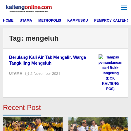
Lewati
ke
konten
HOME
UTAMA
METROPOLIS
KAMPUSKU
PEMPROV KALTENG
Tag:
mengeluh
Berulang Kali Air Tak Mengalir, Warga
Tangkiling Mengeluh
oleh
UTAMA
2 November 2021
Editor
Recent Post