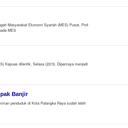
ah Masyarakat Ekonomi Syariah (MES) Pusat, Prof
epada MES
leh
smail
Kapuas dilantik, Selasa (22/3). Dipercaya menjadi
.com
pak Banjir
man penduduk di Kota Palangka Raya sudah lebih