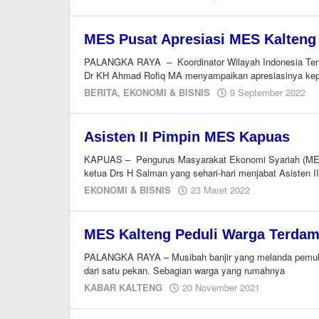
Editor
MES Pusat Apresiasi MES Kalteng
PALANGKA RAYA – Koordinator Wilayah Indonesia Teng
Dr KH Ahmad Rofiq MA menyampaikan apresiasinya k
o
BERITA
,
EKONOMI & BISNIS
9 September 2022
I
Asisten II Pimpin MES Kapuas
KAPUAS – Pengurus Masyarakat Ekonomi Syariah (MES) 
ketua Drs H Salman yang sehari-hari menjabat Asisten II
oleh
EKONOMI & BISNIS
23 Maret 2022
redaksi
kaltengonline
MES Kalteng Peduli Warga Terdam
PALANGKA RAYA – Musibah banjir yang melanda pemuki
dari satu pekan. Sebagian warga yang rumahnya
oleh
KABAR KALTENG
20 November 2021
Ismail