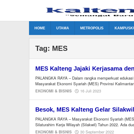
Lewati
ke
konten
HOME
UTAMA
METROPOLIS
KAMPUSK
Tag:
MES
MES Kalteng Jajaki Kerjasama de
PALANGKA RAYA – Dalam rangka memperkuat edukasi dan 
Masyarakat Ekonomi Syariah (MES) Provinsi Kalimanta
oleh
EKONOMI & BISNIS
16 Juli 2023
Ismail
Besok, MES Kalteng Gelar Silakwi
PALANGKA RAYA – Masyarakat Ekonomi Syariah (MES) P
Silaturahim Kerja Wilayah (Silakwil) Tahun 2022. Ada du
oleh
EKONOMI & BISNIS
30 September 2022