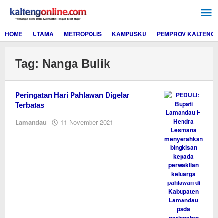
Lewati
ke
konten
HOME
UTAMA
METROPOLIS
KAMPUSKU
PEMPROV KALTENG
Tag:
Nanga Bulik
Peringatan Hari Pahlawan Digelar
Terbatas
oleh
Lamandau
11 November 2021
Editor