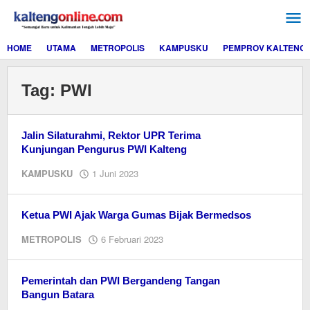
Lewati
ke
konten
HOME
UTAMA
METROPOLIS
KAMPUSKU
PEMPROV KALTENG
Tag:
PWI
Jalin Silaturahmi, Rektor UPR Terima
Kunjungan Pengurus PWI Kalteng
oleh
KAMPUSKU
1 Juni 2023
Editor
Ketua PWI Ajak Warga Gumas Bijak Bermedsos
oleh
METROPOLIS
6 Februari 2023
Editor
Pemerintah dan PWI Bergandeng Tangan
Bangun Batara