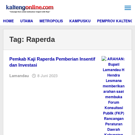
Lewati
ke
konten
HOME
UTAMA
METROPOLIS
KAMPUSKU
PEMPROV KALTENG
Tag:
Raperda
Pemkab Kaji Raperda Pemberian Insentif
dan Investasi
oleh
Lamandau
8 Juni 2023
M.A