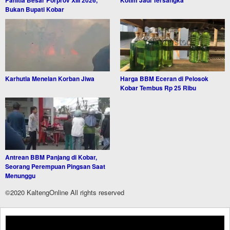
Panitia Besar Porprov XIII 2026,
Kotim Jadi Tersangka
Bukan Bupati Kobar
Karhutla Menelan Korban Jiwa
Harga BBM Eceran di Pelosok
Kobar Tembus Rp 25 Ribu
Antrean BBM Panjang di Kobar,
Seorang Perempuan Pingsan Saat
Menunggu
©2020 KaltengOnline All rights reserved