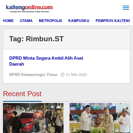
Lewati
ke
konten
HOME
UTAMA
METROPOLIS
KAMPUSKU
PEMPROV KALTENG
Tag:
Rimbun.ST
DPRD Minta Segera Ambil Alih Aset
Daerah
oleh
DPRD Kotawaringin Timur
31 Mei 2023
Editor
Recent Post