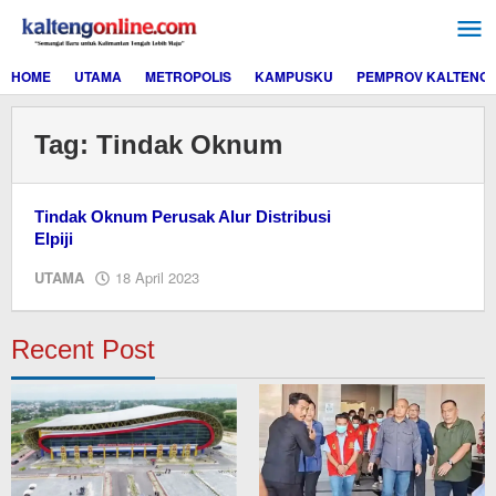
Lewati
ke
konten
HOME
UTAMA
METROPOLIS
KAMPUSKU
PEMPROV KALTENG
Tag:
Tindak Oknum
Tindak Oknum Perusak Alur Distribusi
Elpiji
oleh
UTAMA
18 April 2023
M.A
Recent Post