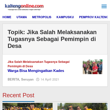
Lewati
ke
konten
HOME
UTAMA
METROPOLIS
KAMPUSKU
PEMPROV KALTENG
Topik:
Jika Salah Melaksanakan
Tugasnya Sebagai Pemimpin di
Desa
Jika Salah Melaksanakan Tugasnya Sebagai
Pemimpin di Desa
Warga Bisa Mengingatkan Kades
oleh
BERITA
,
Seruyan
14 April 2021
Editor
Recent Post