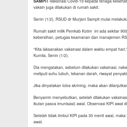
SAMPIT
-Vaksinasi Covid-19 kepada tenaga kesehat
vaksin juga dilakukan di rumah sakit.
Senin (1/2), RSUD dr Murjani Sampit mulai melakuk
Rumah sakit milik Pemkab Kotim ini ada sekitar 900
kebersihan, petugas keamanan dan manajemen RS
“Kita laksanakan vaksinasi dalam waktu empat hari,
Kumila, Senin (1/2).
Dia mengatakan, sebelum dilakukan vaksinasi, nake
meliputi suhu tubuh, tekanan darah, riwayat penyaki
Jika dinyatakan lolos skrining, maka akan dilanjutka
Benyamin menyebutkan, setelah dilakukan vaksinasi
ikutan pasca imunisasi) awal. Observasi KIPI awal 
Setelah tidak timbul KIPI pada 30 menit awal, maka b
awal.