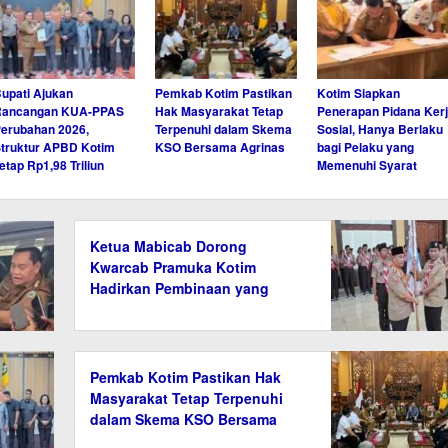
upati Ajukan
Pemkab Kotim Pastikan
Kotim Siapkan
Rancangan KUA-PPAS
Hak Masyarakat Tetap
Penerapan Pidana Ker
erubahan 2026,
Terpenuhi dalam Skema
Sosial, Hanya Berlaku
truktur APBD Kotim
KSO Bersama Agrinas
bagi Pelaku yang
etap Rp1,98 Triliun
Memenuhi Syarat
Ketua Mabicab Dorong
Kwarcab Pramuka Kotim
Hadirkan Pembinaan yang
Aktif, Kreatif, dan Relevan
Pemkab Kotim Pastikan Hak
Masyarakat Tetap Terpenuhi
dalam Skema KSO Bersama
Agrinas