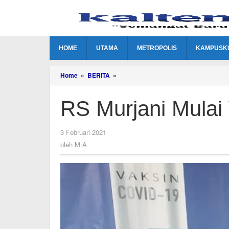
Lewati
ke
konten
HOME
UTAMA
METROPOLIS
KAMPUSK
RS
Home
»
BERITA
»
Murjani
Mulai
RS Murjani Mulai
Vaksinasi
Nakes
oleh
3 Februari 2021
M.A
oleh
M.A