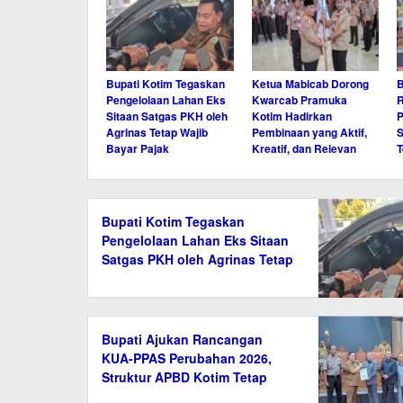
Bupati Kotim Tegaskan
Ketua Mabicab Dorong
B
Pengelolaan Lahan Eks
Kwarcab Pramuka
Sitaan Satgas PKH oleh
Kotim Hadirkan
P
Agrinas Tetap Wajib
Pembinaan yang Aktif,
S
Bayar Pajak
Kreatif, dan Relevan
T
Bupati Kotim Tegaskan
Pengelolaan Lahan Eks Sitaan
Satgas PKH oleh Agrinas Tetap
Wajib Bayar Pajak
Bupati Ajukan Rancangan
KUA-PPAS Perubahan 2026,
Struktur APBD Kotim Tetap
Rp1,98 Triliun