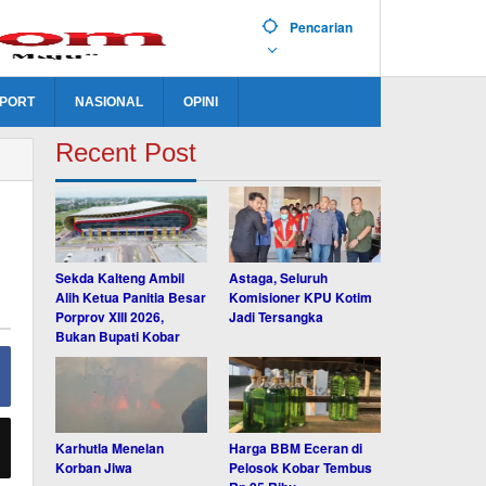
Pencarian
PORT
NASIONAL
OPINI
Recent Post
Sekda Kalteng Ambil
Astaga, Seluruh
Alih Ketua Panitia Besar
Komisioner KPU Kotim
Porprov XIII 2026,
Jadi Tersangka
Bukan Bupati Kobar
Karhutla Menelan
Harga BBM Eceran di
Korban Jiwa
Pelosok Kobar Tembus