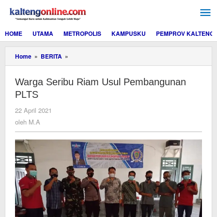
Lewati
ke
konten
HOME
UTAMA
METROPOLIS
KAMPUSKU
PEMPROV KALTENG
Warga
Home
»
BERITA
»
Seribu
Riam
Warga Seribu Riam Usul Pembangunan
Usul
Pembangunan
PLTS
PLTS
oleh
22 April 2021
M.A
oleh
M.A