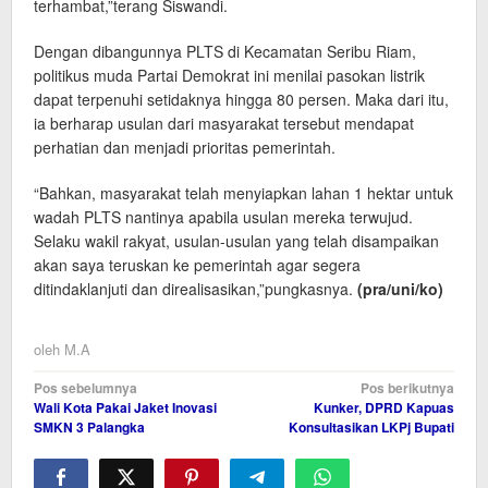
terhambat,”terang Siswandi.
Dengan dibangunnya PLTS di Kecamatan Seribu Riam,
politikus muda Partai Demokrat ini menilai pasokan listrik
dapat terpenuhi setidaknya hingga 80 persen. Maka dari itu,
ia berharap usulan dari masyarakat tersebut mendapat
perhatian dan menjadi prioritas pemerintah.
“Bahkan, masyarakat telah menyiapkan lahan 1 hektar untuk
wadah PLTS nantinya apabila usulan mereka terwujud.
Selaku wakil rakyat, usulan-usulan yang telah disampaikan
akan saya teruskan ke pemerintah agar segera
ditindaklanjuti dan direalisasikan,”pungkasnya.
(pra/uni
/ko)
oleh
M.A
Navigasi
Pos sebelumnya
Pos berikutnya
Wali Kota Pakai Jaket Inovasi
Kunker, DPRD Kapuas
pos
SMKN 3 Palangka
Konsultasikan LKPj Bupati