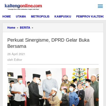
Lewati
ke
konten
HOME
UTAMA
METROPOLIS
KAMPUSKU
PEMPROV KALTENG
Perkuat
Home
»
BERITA
»
Sinergisme,
DPRD
Perkuat Sinergisme, DPRD Gelar Buka
Gelar
Buka
Bersama
Bersama
oleh
26 April 2021
Editor
oleh
Editor