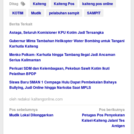
Ditag
Kalteng
Kalteng Pos
kalteng pos online
KOTIM
Mudik
pelabuhan sampit
SAMPIT
Berita Terkait
Astaga, Seluruh Komisioner KPU Kotim Jadi Tersangka
Gubernur Minta Tambahan Helikopter Water Bombing untuk Tangani
Karhutla Kalteng
Menko Polkam: Karhutla hingga Tambang Ilegal Jadi Ancaman
Serius Kalimantan
Perkuat SDM dan Kelembagaan, Pekebun Sawit Kotim Ikuti
Pelatihan BPDP
Siswa Baru SMAN 1 Cempaga Hulu Dapat Pembekalan Bahaya
Bullying, Judi Online hingga Narkoba Saat MPLS
oleh
redaksi kaltengonline.com
Navigasi
Pos sebelumnya
Pos berikutnya
Mudik Lokal Dilonggarkan
Petugas Pos Penyekatan
pos
Kalsel-Kalteng Jalani Tes
Antigen