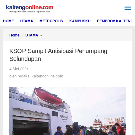
Lewati
ke
konten
HOME
UTAMA
METROPOLIS
KAMPUSKU
PEMPROV KALTENG
KSOP
Home
»
UTAMA
»
Sampit
Antisipasi
KSOP Sampit Antisipasi Penumpang
Penumpang
Selundupan
Selundupan
oleh
4 Mei 2021
redaksi
oleh
redaksi kaltengonline.com
kaltengonline.com