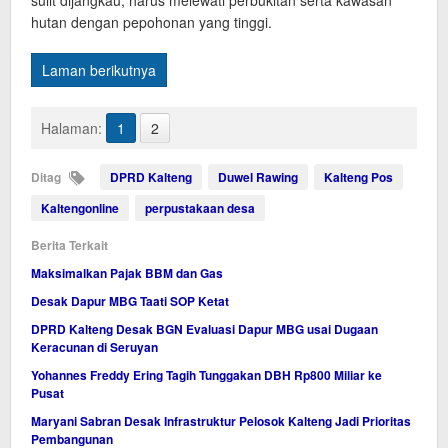
sulit dijangkau, harus melewati perbukitan serta kawasan
hutan dengan pepohonan yang tinggi.
Laman berikutnya
Halaman:
1
2
Ditag
DPRD Kalteng
Duwel Rawing
Kalteng Pos
Kaltengonline
perpustakaan desa
Berita Terkait
Maksimalkan Pajak BBM dan Gas
Desak Dapur MBG Taati SOP Ketat
DPRD Kalteng Desak BGN Evaluasi Dapur MBG usai Dugaan
Keracunan di Seruyan
Yohannes Freddy Ering Tagih Tunggakan DBH Rp800 Miliar ke
Pusat
Maryani Sabran Desak Infrastruktur Pelosok Kalteng Jadi Prioritas
Pembangunan