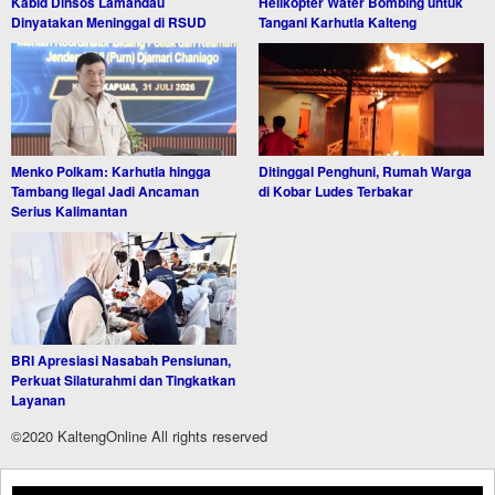
Kabid Dinsos Lamandau
Helikopter Water Bombing untuk
Dinyatakan Meninggal di RSUD
Tangani Karhutla Kalteng
Menko Polkam: Karhutla hingga
Ditinggal Penghuni, Rumah Warga
Tambang Ilegal Jadi Ancaman
di Kobar Ludes Terbakar
Serius Kalimantan
BRI Apresiasi Nasabah Pensiunan,
Perkuat Silaturahmi dan Tingkatkan
Layanan
©2020 KaltengOnline All rights reserved