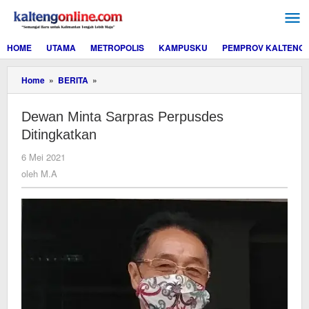
Lewati
ke
konten
HOME
UTAMA
METROPOLIS
KAMPUSKU
PEMPROV KALTENG
Dewan
Home
»
BERITA
»
Minta
Sarpras
Dewan Minta Sarpras Perpusdes
Perpusdes
Ditingkatkan
Ditingkatkan
oleh
6 Mei 2021
M.A
oleh
M.A