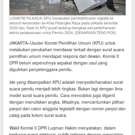
LOGISTIK PILKADA: KPU melakukan pendistribusian logistik ke
seluruh kecamatan se-Kota Palangka Raya pada pilkada serentak
2020 lalu. Saat ini KPU pusat sedang mengkaji penyederhanaan
teknis pelaksanaan untuk Pemilu 2024. (DENAR/KALTENG POS)
JAKARTA–Usulan Komisi Pemilihan Umum (KPU) untuk
melakukan perubahan mendasar terkait dengan surat suara
pemilihan umum mendapat respons dari dewan. Komisi II
DPR belum sepenuhnya sepakat dengan usul yang
digulirkan penyelenggara pemilu.
Ide yang disampaikan KPU adalah menyederhanakan surat
suara pemilu menjadi lebih ringkas. Bukan lagi dengan lima
model surat suara pemilu. Cara mencoblos juga diganti
dengan menuliskan angka. Misalnya, mencantumkan pilihan
parpol dan calon anggota legislatif dengan nomor parpol dan
caleg pada kolom surat suara.
Wakil Komisi II DPR Luqman Hakim menyatakan, dalam
berbagai event elektoral, publik terbiasa dengan mencoblos.