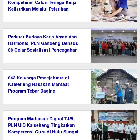
Kompetensi Calon Tenaga Kerja
Kelistrikan Melalui Pelatihan
Instalasi Listrik di Tanah Bumbu
Perkuat Budaya Kerja Aman dan
Harmonis, PLN Gandeng Densus
88 Gelar Sosialisasi Pencegahan
Radikalisme
843 Keluarga Prasejahtera di
Kalselteng Rasakan Manfaat
Program Tebar Daging
Program Madrasah Digital TJSL
PLN UID Kalselteng Tingkatkan
Kompetensi Guru di Hulu Sungai
Tengah