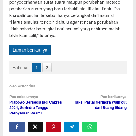
penyederhanaan surat suara maupun perubahan metode
pemberian suara yang baru terbukti efektif atau tidak. Dia
khawatir usulan tersebut hanya berangkat dari asumsi.
”Harus simulasi terlebih dahulu agar rencana perubahan
tidak sekadar berangkat dari asumsi yang akhirnya malah
bikin kian sulit,” tuturnya.
Laman berikutnya
Halaman:
1
2
oleh
editor dua
Navigasi
Pos sebelumnya
Pos berikutnya
Prabowo Bersedia jadi Capres
Fraksi Partai Gerindra Walk’out
pos
2024, Gerindra Tunggu
dari Ruang Sidang
Pernyataan Resmi