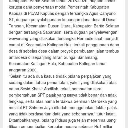
Kabupaten Barito Selatan tahun 2015-2020, dugaan tindak
korupsi dana penyertaan modal Pemerintah Kabupaten
Kapuas di PDAM Kapuas dengan tersangka Agus Cahyono
ST, dugaan penyalahgunaan keuangan dana desa di Desa
Tarusan, Kecamatan Dusun Utara, Kabupaten Barito Selatan
dengan tersangka Sabarudin, serta dugaan penyelewengan
wewenang yang dilakukan tersangka Hernadie saat menjadi
camat di Kecamatan Katingan Hulu terkait penggunaan dana
desa di sebelas desa dalam proyek pembuatan jalan tembus
antardesa di sepanjang aliran Sungai Sanamang,
Kecamatan Katingan Hulu, Kabupaten Katingan tahun
anggaran 2020.
“Selain itu ada dua kasus tindak pidana perpajakan yang
sedang dalam tahap penuntutan, yakni yang dilakukan atas
nama Seyid Khasir Abdillah terkait pembuatan surat
pemberitahuan SPT pajak yang isinya tidak benar dan tidak
lengkap, serta atas nama terdakwa Seniman Merdeka yang
melalui PT Shireen Jaya dituduh menggunakan faktur pajak
yang tidak berdasarkan data yang sebenarnya,” tutur kajati.
Ditambahkannya, bidang Pidsus juga telah menerima uang
titipan pengembalian kerugian negara sebesar Rp1 miliar