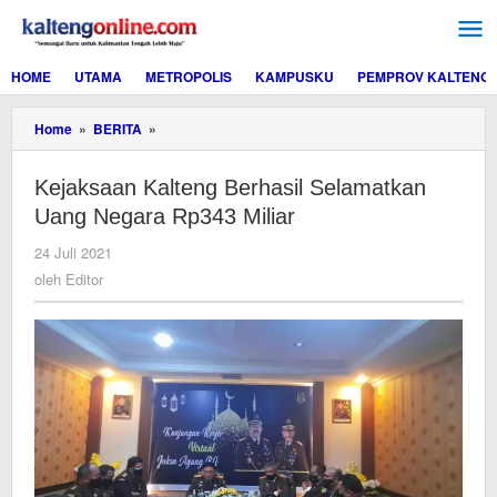
Lewati
ke
konten
HOME
UTAMA
METROPOLIS
KAMPUSKU
PEMPROV KALTENG
Kejaksaan
Home
»
BERITA
»
Kalteng
Berhasil
Kejaksaan Kalteng Berhasil Selamatkan
Selamatkan
Uang
Uang Negara Rp343 Miliar
Negara
Rp343
oleh
24 Juli 2021
Miliar
Editor
oleh
Editor