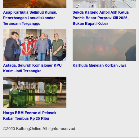
Asap Karhutla Selimuti Kumai,
Sekda Kalteng Ambil Alih Ketua
Penerbangan Lanud Iskandar
Panitia Besar Porprov XIII 2026,
Terancam Terganggu
Bukan Bupati Kobar
Astaga, Seluruh Komisioner KPU
Karhutla Menelan Korban Jiwa
Kotim Jadi Tersangka
Harga BBM Eceran di Pelosok
Kobar Tembus Rp 25 Ribu
©2020 KaltengOnline All rights reserved