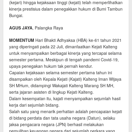
(kejari) hingga kejaksaan tinggi (kejati) telah memperlihatkan
kinerja prestisius dalam penegakkan hukum di Bumi Tambun
Bungai.
AGUS JAYA
, Palangka Raya
MOMENTUM
Hari Bhakti Adhyaksa (HBA) ke-61 tahun 2021
yang diperingati pada 22 Juli, dimanfaatkan Kejati Kalteng
untuk menyampaikan berbagai ki­nerja yang tercapai selama
semester pertama. Meskipun di tengah pandemi Covid-19,
upaya pe­negakan hukum tak pernah kendur.
Capaian kejaksaan selama semester pertama tahun ini
disampaikan oleh Kepala Kejati (Kajati) Kalteng Iman Wijaya
SH MHum, didampingi Wakajati Kalteng Marang SH MH,
serta jajaran asisten di lingkup Kejati Kalteng.
Dalam kesempatan itu, kajati menyampaikan sejumlah hasil
kerja dari sejumlah bidang.
Salah satu yang menarik perhatian adalah pencapaian kejati
di bidang perdata dan tata usaha negara (Datun), selaku
jaksa pengacara negara (JPN) berhasil melakukan
pemulihan keuangan negara dari sejumlah perkara yang