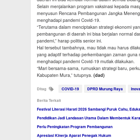
Selain menjalankan program vaksinasi kepada masyar
menyusun Rencana Pembangunan Jangka Menengah
menghadapi pandemi Covid-19.
“Terutama dalam menciptakan strategi ekonomi yan
pembangunan di daerah ini bisa berjalan normal d
pandemi,” harap politis senior ini.
Hal tersebut tambahnya, mau tidak mau harus dil
yang adaptif terhadap perkembangan zaman guna
menghadapi pandemi Covid-19 mutlak dilakukan.
“Mari bersama-sama, rumuskan strategi baru, perkua
Kabupaten Mura,” tutupnya.
(dad)
Ditag
COVID-19
DPRD Murung Raya
Inov
Berita Terkait
Festival Literasi Harati 2026 Sambangi Puruk Cahu, Eduk
Pendidikan Jadi Landasan Utama Dalam Membentuk Kara
Perlu Peningkatan Program Pembangunan
Apresiasi Kinerja Aparat Penegak Hukum