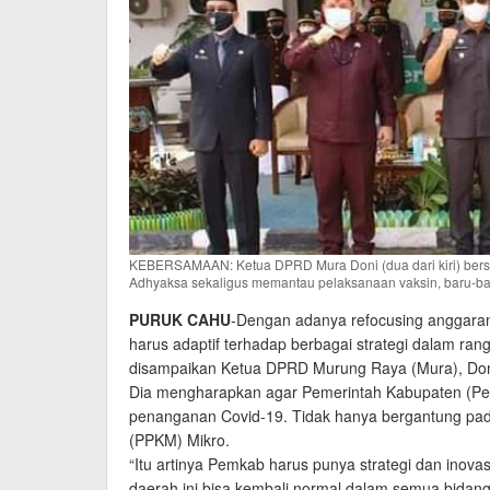
KEBERSAMAAN: Ketua DPRD Mura Doni (dua dari kiri) bers
Adhyaksa sekaligus memantau pelaksanaan vaksin, baru-
PURUK CAHU
-Dengan adanya refocusing anggara
harus adaptif terhadap berbagai strategi dalam ra
disampaikan Ketua DPRD Murung Raya (Mura), Don
Dia mengharapkan agar Pemerintah Kabupaten (Pemk
penanganan Covid-19. Tidak hanya bergantung pa
(PPKM) Mikro.
“Itu artinya Pemkab harus punya strategi dan inov
daerah ini bisa kembali normal dalam semua bidang d