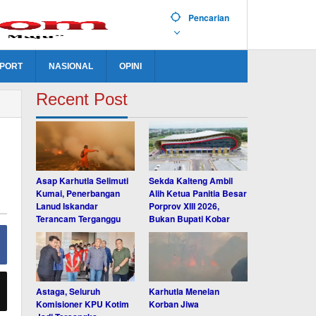
Pencarian
PORT
NASIONAL
OPINI
Recent Post
Asap Karhutla Selimuti
Sekda Kalteng Ambil
Kumai, Penerbangan
Alih Ketua Panitia Besar
Lanud Iskandar
Porprov XIII 2026,
Terancam Terganggu
Bukan Bupati Kobar
Astaga, Seluruh
Karhutla Menelan
Komisioner KPU Kotim
Korban Jiwa