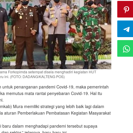
ama Forkopimda setempat disela menghadiri kegiatan HUT
baru ini. (FOTO: DADANG/KALTENG POS)
n untuk penanganan pandemi Covid-19, maka pemerintah
ngka memutus mata rantai penyebaran Covid-19. Hal itu
i.
ab) Mura memiliki strategi yang lebih baik lagi dalam
da aturan Pemberlakuan Pembatasan Kegiatan Masyarakat
asi baru dalam menghadapi pandemi tersebut supaya
an sektor,” jelasnya, baru-baru ini.