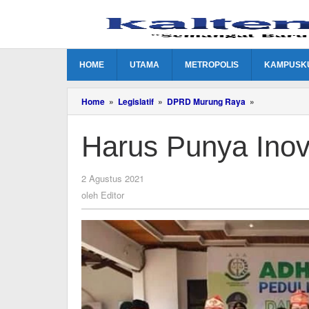
Lewati
ke
konten
HOME
UTAMA
METROPOLIS
KAMPUSK
Harus
Home
»
Legislatif
»
DPRD Murung Raya
»
Punya
Inovasi
Harus Punya Ino
Hadapi
Pandemi
oleh
2 Agustus 2021
Editor
oleh
Editor