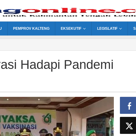
U
PEMPROV KALTENG
EKSEKUTIF
LEGISLATIF
S
vasi Hadapi Pandemi