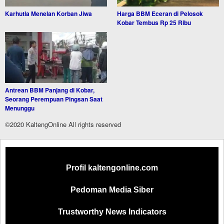
Karhutla Menelan Korban Jiwa
Harga BBM Eceran di Pelosok
Kobar Tembus Rp 25 Ribu
Antrean BBM Panjang di Kobar,
Seorang Perempuan Pingsan Saat
Menunggu
©2020 KaltengOnline All rights reserved
Profil kaltengonline.com
Pedoman Media Siber
Trustworthy News Indicators