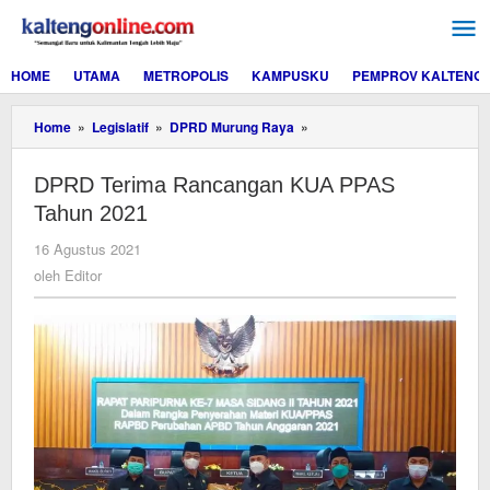
Lewati
ke
konten
HOME
UTAMA
METROPOLIS
KAMPUSKU
PEMPROV KALTENG
DPRD
Home
»
Legislatif
»
DPRD Murung Raya
»
Terima
Rancangan
DPRD Terima Rancangan KUA PPAS
KUA
PPAS
Tahun 2021
Tahun
2021
oleh
16 Agustus 2021
Editor
oleh
Editor