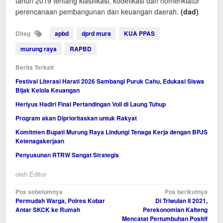
tahun 2019 tentang klasifikasi, kodefikasi dan nomenklatur
perencanaan pembangunan dan keuangan daerah.
(dad)
Ditag
apbd
dprd mura
KUA PPAS
murung raya
RAPBD
Berita Terkait
Festival Literasi Harati 2026 Sambangi Puruk Cahu, Edukasi Siswa
Bijak Kelola Keuangan
Heriyus Hadiri Final Pertandingan Voli di Laung Tuhup
Program akan Diprioritaskan untuk Rakyat
Komitmen Bupati Murung Raya Lindungi Tenaga Kerja dengan BPJS
Ketenagakerjaan
Penyusunan RTRW Sangat Strategis
oleh
Editor
Navigasi
Pos sebelumnya
Pos berikutnya
Permudah Warga, Polres Kobar
Di Triwulan II 2021,
pos
Antar SKCK ke Rumah
Perekonomian Kalteng
Mencatat Pertumbuhan Positif