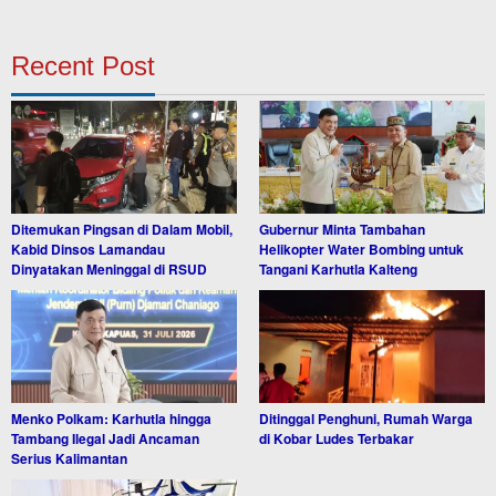
Recent Post
Ditemukan Pingsan di Dalam Mobil,
Gubernur Minta Tambahan
Kabid Dinsos Lamandau
Helikopter Water Bombing untuk
Dinyatakan Meninggal di RSUD
Tangani Karhutla Kalteng
Menko Polkam: Karhutla hingga
Ditinggal Penghuni, Rumah Warga
Tambang Ilegal Jadi Ancaman
di Kobar Ludes Terbakar
Serius Kalimantan