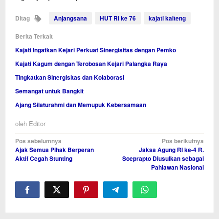
Ditag
Anjangsana
HUT RI ke 76
kajati kalteng
Berita Terkait
Kajati Ingatkan Kejari Perkuat Sinergisitas dengan Pemko
Kajati Kagum dengan Terobosan Kejari Palangka Raya
Tingkatkan Sinergisitas dan Kolaborasi
Semangat untuk Bangkit
Ajang Silaturahmi dan Memupuk Kebersamaan
oleh
Editor
Navigasi
Pos sebelumnya
Pos berikutnya
Ajak Semua Pihak Berperan
Jaksa Agung RI ke-4 R.
pos
Aktif Cegah Stunting
Soeprapto Diusulkan sebagai
Pahlawan Nasional