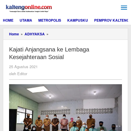
Lewati
ke
konten
HOME
UTAMA
METROPOLIS
KAMPUSKU
PEMPROV KALTENG
Kajati
Home
»
ADHYAKSA
»
Anjangsana
ke
Kajati Anjangsana ke Lembaga
Lembaga
Kesejahteraan
Kesejahteraan Sosial
Sosial
oleh
25 Agustus 2021
Editor
oleh
Editor