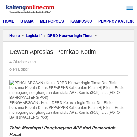
Lewati
ke
konten
HOME
UTAMA
METROPOLIS
KAMPUSKU
PEMPROV KALTENG
Dewan
Home
»
Legislatif
»
DPRD Kotawaringin Timur
»
Apresiasi
Pemkab
Dewan Apresiasi Pemkab Kotim
Kotim
oleh
4 Oktober 2021
Editor
oleh
Editor
PENGHARGAAN : Ketua DPRD Kotawaringin Timur Dra Rinie,
bersama Kepala Dinas PPPAPPKB Kabupaten Kotim Hj Ellena Rosie
memegang penghargaan dan piala APE, Kamis (30/9) lalu. (FOTO:
BAHRI/KALTENG POS)
Telah Mendapat Penghargaan APE dari Pemerintah
Pusat