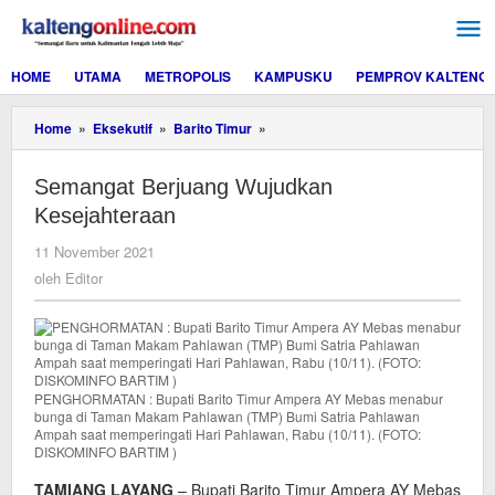
Lewati
ke
konten
HOME
UTAMA
METROPOLIS
KAMPUSKU
PEMPROV KALTENG
Semangat
Home
»
Eksekutif
»
Barito Timur
»
Berjuang
Wujudkan
Semangat Berjuang Wujudkan
Kesejahteraan
Kesejahteraan
oleh
11 November 2021
Editor
oleh
Editor
PENGHORMATAN : Bupati Barito Timur Ampera AY Mebas menabur
bunga di Taman Makam Pahlawan (TMP) Bumi Satria Pahlawan
Ampah saat memperingati Hari Pahlawan, Rabu (10/11). (FOTO:
DISKOMINFO BARTIM )
TAMIANG LAYANG
– Bupati Barito Timur Ampera AY Mebas