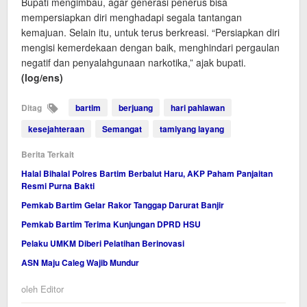
Bupati mengimbau, agar generasi penerus bisa
mempersiapkan diri menghadapi segala tantangan
kemajuan. Selain itu, untuk terus berkreasi. “Persiapkan diri
mengisi kemerdekaan dengan baik, menghindari pergaulan
negatif dan penyalahgunaan narkotika,” ajak bupati.
(log/ens)
Ditag
bartim
berjuang
hari pahlawan
kesejahteraan
Semangat
tamiyang layang
Berita Terkait
Halal Bihalal Polres Bartim Berbalut Haru, AKP Paham Panjaitan
Resmi Purna Bakti
Pemkab Bartim Gelar Rakor Tanggap Darurat Banjir
Pemkab Bartim Terima Kunjungan DPRD HSU
Pelaku UMKM Diberi Pelatihan Berinovasi
ASN Maju Caleg Wajib Mundur
oleh
Editor