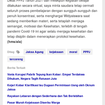
Diklat PPPJ Tahun 2021 dan meskipun kegiatan belajar
dilakukan secara virtual, saya minta saudara tetap cermati
seluruh proses pembelajaran dengan sungguh-sungguh dan
penuh konsentrasi, serta menghargai Widyaiswara saat
sedang memberikan materi, serta tetaplah menjaga
semangat, motivasi dan Kesehatan, terlebih di tengah
pandemi Covid-19 ini agar selalu menjaga kesehatan dan
tetap disiplin dalam menerapkan protokol kesehatan.
(hms/ala)
Ditag
Jaksa Agung
kejaksaan
moral
PPPJ
tercoreng
Berita Terkait
Vonis Korupsi Pabrik Tepung Ikan Kobar: Empat Terdakwa
Dihukum, Negara Tagih Ratusan Juta
Kejari Kobar Klarifikasi Isu Dugaan Permintaan Uang oleh Oknum
Jaksa
Rayakan Lebaran dengan Sederhana dan Tak Berlebihan
Pasar Murah Kejaksaan Diserbu Warga