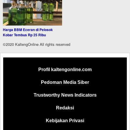
Harga BBM Eceran di Pelosok
Kobar Tembus Rp 25 Ribu
©2020 KaltengOnline All rights reserved
Profil kaltengonline.com
Pedoman Media Siber
Trustworthy News Indicators
Redaksi
Kebijakan Privasi