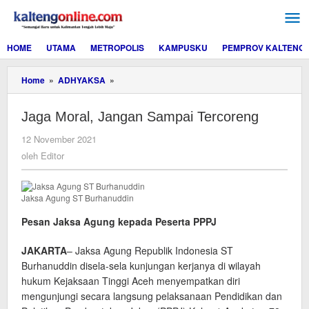
Lewati
ke
konten
HOME
UTAMA
METROPOLIS
KAMPUSKU
PEMPROV KALTENG
Jaga
Home
»
ADHYAKSA
»
Moral,
Jangan
Jaga Moral, Jangan Sampai Tercoreng
Sampai
Tercoreng
oleh
12 November 2021
Editor
oleh
Editor
Jaksa Agung ST Burhanuddin
Pesan Jaksa Agung kepada Peserta PPPJ
JAKARTA
– Jaksa Agung Republik Indonesia ST
Burhanuddin disela-sela kunjungan kerjanya di wilayah
hukum Kejaksaan Tinggi Aceh menyempatkan diri
mengunjungi secara langsung pelaksanaan Pendidikan dan