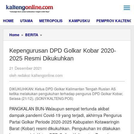
Lewati
ke
konten
HOME
UTAMA
METROPOLIS
KAMPUSKU
PEMPROV KALTENG
Kepengurusan
Home
»
BERITA
»
DPD
Golkar
Kepengurusan DPD Golkar Kobar 2020-
Kobar
2020-
2025 Resmi Dikukuhkan
2025
Resmi
oleh
21 Desember 2021
Dikukuhkan
redaksi
oleh
redaksi kaltengonline.com
kaltengonline.com
DIKUKUHKAN: Ketua DPD Golkar Kalimantan Tengah Ruslan AS
ketika melakukan pengukuhan terhadap pengurus DPD Golkar Kobar,
Selasa (21/12). (SONY/KALTENG POS)
PANGKALAN BUN-Walaupun sempat tertunda akibat
dampak pandemi Covid-19 yang terjadi, akhirnya Pengurus
Partai Golkar Periode 2020-2025 Kabupaten Kotawaringin
Barat (Kobar) resmi dikukuhkan. Pengukuhan ini dilakukan