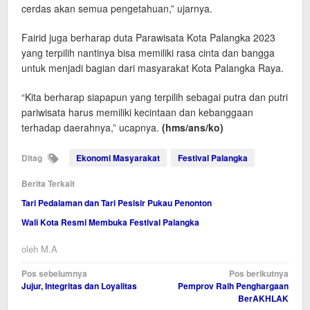
cerdas akan semua pengetahuan,” ujarnya.
Fairid juga berharap duta Parawisata Kota Palangka 2023
yang terpilih nantinya bisa memiliki rasa cinta dan bangga
untuk menjadi bagian dari masyarakat Kota Palangka Raya.
“Kita berharap siapapun yang terpilih sebagai putra dan putri
pariwisata harus memiliki kecintaan dan kebanggaan
terhadap daerahnya,” ucapnya.
(hms/ans/ko)
Ditag
Ekonomi Masyarakat
Festival Palangka
Berita Terkait
Tari Pedalaman dan Tari Pesisir Pukau Penonton
Wali Kota Resmi Membuka Festival Palangka
oleh
M.A
Navigasi
Pos sebelumnya
Pos berikutnya
Jujur, Integritas dan Loyalitas
Pemprov Raih Penghargaan
pos
BerAKHLAK