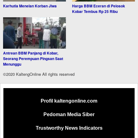
Karhutla Menelan Korban Jiwa
Harga BBM Eceran di Pelosok
Kobar Tembus Rp 25 Ribu
Antrean BBM Panjang di Kobar,
Seorang Perempuan Pingsan Saat
Menunggu
©2020 KaltengOnline All rights reserved
Profil kaltengonline.com
Pedoman Media Siber
Trustworthy News Indicators