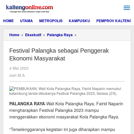
Lewati
ke
konten
HOME
UTAMA
METROPOLIS
KAMPUSKU
PEMPROV KALTENG
Festival
Home
»
Eksekutif
»
Palangka Raya
»
Palangka
sebagai
Festival Palangka sebagai Penggerak
Penggerak
Ekonomi
Ekonomi Masyarakat
Masyarakat
oleh
4 Mei 2023
M.A
oleh
M.A
PALANGKA RAYA
-Wali Kota Palangka Raya, Fairid Naparin
mengharapkan Festival Palangka 2023 mampu
menggerakkan ekonomi masyarakat Kota Palangka Raya.
“Terselenggaranya kegiatan ini juga diharapkan mampu