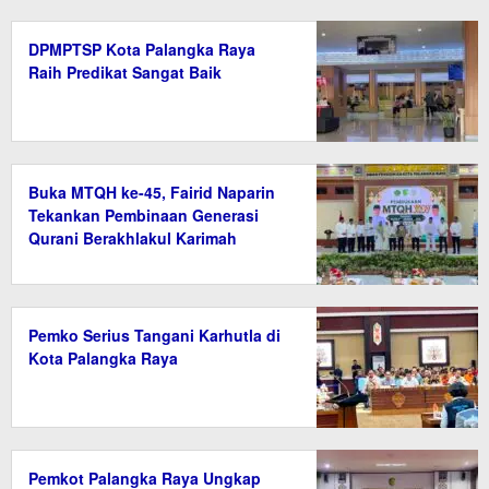
DPMPTSP Kota Palangka Raya
Raih Predikat Sangat Baik
Buka MTQH ke-45, Fairid Naparin
Tekankan Pembinaan Generasi
Qurani Berakhlakul Karimah
Pemko Serius Tangani Karhutla di
Kota Palangka Raya
Pemkot Palangka Raya Ungkap