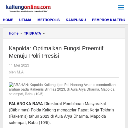
Lewati
ke
konten
HOME
UTAMA
METROPOLIS
KAMPUSKU
PEMPROV KALTENG
Kapolda:
Home
»
TRIBRATA
»
Optimalkan
Fungsi
Kapolda: Optimalkan Fungsi Preemtif
Preemtif
Menuju
Menuju Polri Presisi
Polri
Presisi
oleh
11 Mei 2023
M.A
oleh
M.A
PALANGKA RAYA
-Direktorat Pembinaan Masyarakat
(Ditbinmas) Polda Kalteng menggelar Rapat Kerja Tekhnis
(Rakernis) tahun 2023 di Aula Arya Dharma, Mapolda
setempat, Rabu (10/5).