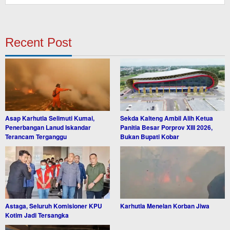
Recent Post
Asap Karhutla Selimuti Kumai,
Sekda Kalteng Ambil Alih Ketua
Penerbangan Lanud Iskandar
Panitia Besar Porprov XIII 2026,
Terancam Terganggu
Bukan Bupati Kobar
Astaga, Seluruh Komisioner KPU
Karhutla Menelan Korban Jiwa
Kotim Jadi Tersangka