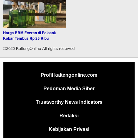
Harga BBM Eceran di Pelosok
Kobar Tembus Rp 25 Ribu
©2020 KaltengOnline All rights reserved
Profil kaltengonline.com
Pedoman Media Siber
Trustworthy News Indicators
Redaksi
Kebijakan Privasi