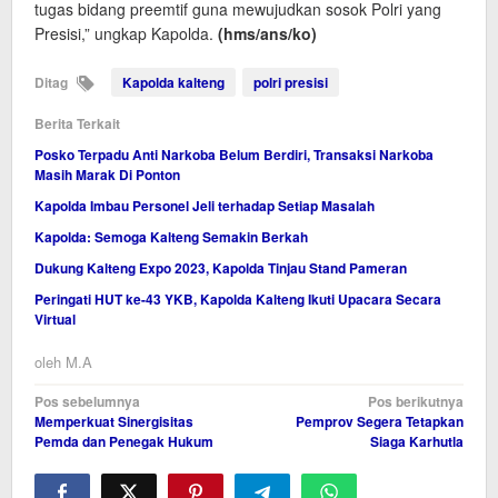
tugas bidang preemtif guna mewujudkan sosok Polri yang
Presisi,” ungkap Kapolda.
(hms/ans/ko)
Ditag
Kapolda kalteng
polri presisi
Berita Terkait
Posko Terpadu Anti Narkoba Belum Berdiri, Transaksi Narkoba
Masih Marak Di Ponton
Kapolda Imbau Personel Jeli terhadap Setiap Masalah
Kapolda: Semoga Kalteng Semakin Berkah
Dukung Kalteng Expo 2023, Kapolda Tinjau Stand Pameran
Peringati HUT ke-43 YKB, Kapolda Kalteng Ikuti Upacara Secara
Virtual
oleh
M.A
Navigasi
Pos sebelumnya
Pos berikutnya
Memperkuat Sinergisitas
Pemprov Segera Tetapkan
pos
Pemda dan Penegak Hukum
Siaga Karhutla