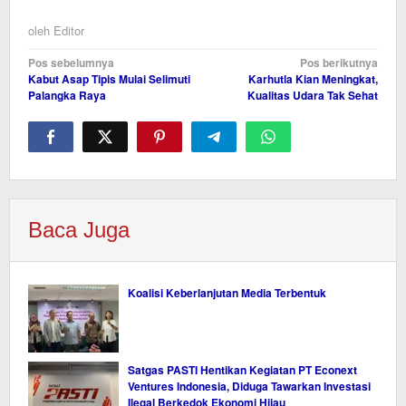
oleh
Editor
Navigasi
Pos sebelumnya
Pos berikutnya
Kabut Asap Tipis Mulai Selimuti
Karhutla Kian Meningkat,
pos
Palangka Raya
Kualitas Udara Tak Sehat
Baca Juga
Koalisi Keberlanjutan Media Terbentuk
Satgas PASTI Hentikan Kegiatan PT Econext
Ventures Indonesia, Diduga Tawarkan Investasi
Ilegal Berkedok Ekonomi Hijau