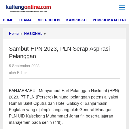
Lewati
ke
konten
HOME
UTAMA
METROPOLIS
KAMPUSKU
PEMPROV KALTENG
Sambut
Home
»
NASIONAL
»
HPN
2023,
Sambut HPN 2023, PLN Serap Aspirasi
PLN
Serap
Pelanggan
Aspirasi
Pelanggan
oleh
5 September 2023
Editor
oleh
Editor
BANJARBARU– Menyambut Hari Pelanggan Nasional (HPN)
2023, PT PLN (Persero) kunjungi pelanggan potensial yakni
Rumah Sakit Ciputra dan Hotel Galaxy di Banjarmasin.
Kegiatan yang dipimpin langsung oleh General Manager
PLN UID Kalselteng Muhammad Joharifin beserta jajaran
manajemen pada senin (4/9).