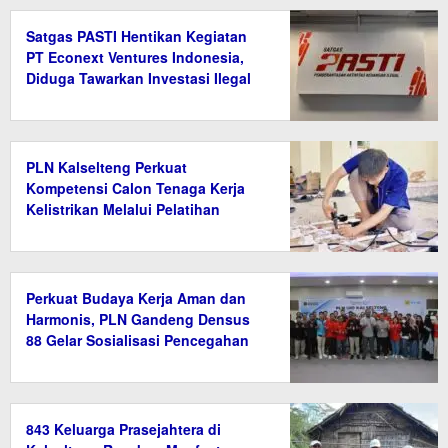
Satgas PASTI Hentikan Kegiatan
PT Econext Ventures Indonesia,
Diduga Tawarkan Investasi Ilegal
Berkedok Ekonomi Hijau
PLN Kalselteng Perkuat
Kompetensi Calon Tenaga Kerja
Kelistrikan Melalui Pelatihan
Instalasi Listrik di Tanah Bumbu
Perkuat Budaya Kerja Aman dan
Harmonis, PLN Gandeng Densus
88 Gelar Sosialisasi Pencegahan
Radikalisme
843 Keluarga Prasejahtera di