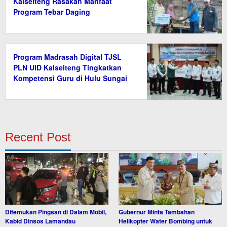
Kalselteng Rasakan Manfaat
Program Tebar Daging
Program Madrasah Digital TJSL
PLN UID Kalselteng Tingkatkan
Kompetensi Guru di Hulu Sungai
Tengah
Recent Post
Ditemukan Pingsan di Dalam Mobil,
Gubernur Minta Tambahan
Kabid Dinsos Lamandau
Helikopter Water Bombing untuk