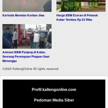
Karhutla Menelan Korban Jiwa
Harga BBM Eceran di Pelosok
Kobar Tembus Rp 25 Ribu
Antrean BBM Panjang di Kobar,
Seorang Perempuan Pingsan Saat
Menunggu
©2020 KaltengOnline All rights reserved
Profil kaltengonline.com
Pedoman Media Siber