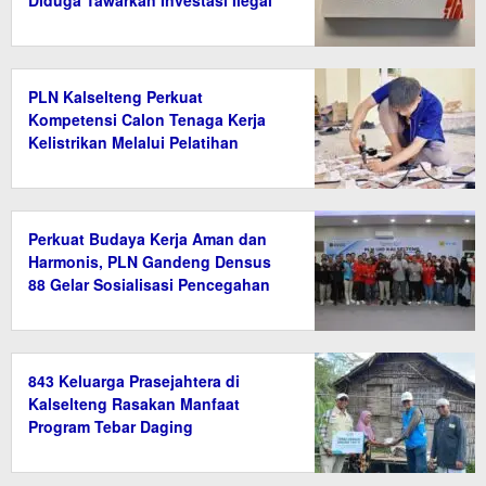
Diduga Tawarkan Investasi Ilegal
Berkedok Ekonomi Hijau
PLN Kalselteng Perkuat
Kompetensi Calon Tenaga Kerja
Kelistrikan Melalui Pelatihan
Instalasi Listrik di Tanah Bumbu
Perkuat Budaya Kerja Aman dan
Harmonis, PLN Gandeng Densus
88 Gelar Sosialisasi Pencegahan
Radikalisme
843 Keluarga Prasejahtera di
Kalselteng Rasakan Manfaat
Program Tebar Daging