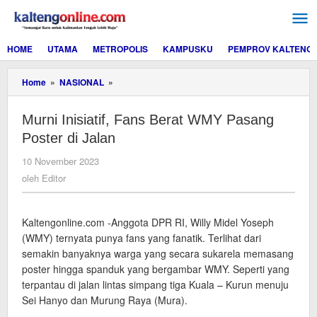
Lewati
ke
konten
HOME
UTAMA
METROPOLIS
KAMPUSKU
PEMPROV KALTENG
Murni
Home
»
NASIONAL
»
Inisiatif,
Fans
Murni Inisiatif, Fans Berat WMY Pasang
Berat
WMY
Poster di Jalan
Pasang
Poster
oleh
10 November 2023
di
Editor
oleh
Editor
Jalan
Kaltengonline.com -Anggota DPR RI, Willy Midel Yoseph
(WMY) ternyata punya fans yang fanatik. Terlihat dari
semakin banyaknya warga yang secara sukarela memasang
poster hingga spanduk yang bergambar WMY. Seperti yang
terpantau di jalan lintas simpang tiga Kuala – Kurun menuju
Sei Hanyo dan Murung Raya (Mura).