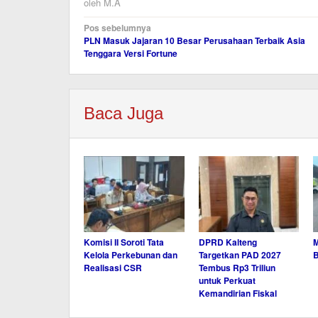
oleh
M.A
Navigasi
Pos sebelumnya
PLN Masuk Jajaran 10 Besar Perusahaan Terbaik Asia
pos
Tenggara Versi Fortune
Baca Juga
Komisi II Soroti Tata
DPRD Kalteng
M
Kelola Perkebunan dan
Targetkan PAD 2027
Realisasi CSR
Tembus Rp3 Triliun
untuk Perkuat
Kemandirian Fiskal