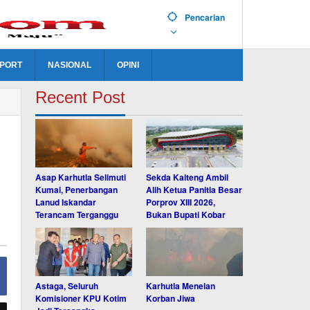
Pencarian
PORT
NASIONAL
OPINI
Recent Post
Asap Karhutla Selimuti
Sekda Kalteng Ambil
Kumai, Penerbangan
Alih Ketua Panitia Besar
Lanud Iskandar
Porprov XIII 2026,
Terancam Terganggu
Bukan Bupati Kobar
Astaga, Seluruh
Karhutla Menelan
Komisioner KPU Kotim
Korban Jiwa