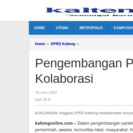
Lewati
ke
konten
HOME
UTAMA
METROPOLIS
KAMPUSK
Pengembangan
Home
»
DPRD Kalteng
»
Pariwisata
Perlu
Pengembangan Pa
Kolaborasi
Kolaborasi
oleh
19 Juni 2024
M.A
oleh
M.A
KUNJUNGAN: Anggota DPRD Kalteng melaksanakan kunjungan
kaltengonline.com –
Dalam pengembangan pariwisa
pemerintah, swasta, komunitas lokal, masyarakat, 