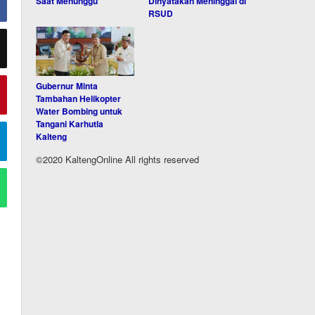
Saat Menunggu
Dinyatakan Meninggal di
RSUD
Gubernur Minta
Tambahan Helikopter
Water Bombing untuk
Tangani Karhutla
Kalteng
©2020 KaltengOnline All rights reserved