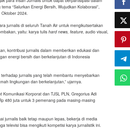
k para insan Jurnalis untuk dapat berpartisipasi dalam
tema “Salurkan Energi Bersih, Wujudkan Kolaborasi”,
1 Oktober 2024.
a jurnalis di seluruh Tanah Air untuk mengikutsertakan
ombakan, yaitu: karya tulis
hard news,
feature,
audio visual,
, kontribusi jurnalis dalam memberikan edukasi dan
n energi bersih dan berkelanjutan di Indonesia
i terhadap jurnalis yang telah membantu menyebarkan
amah lingkungan dan berkelanjutan,” ujarnya.
t Komunikasi Korporat dan TJSL PLN, Gregorius Adi
 Rp 480 juta untuk 3 pemenang pada masing-masing
i jurnalis baik tetap maupun lepas, bekerja di media
 televisi bisa mengikuti kompetisi karya jurnalistik ini.