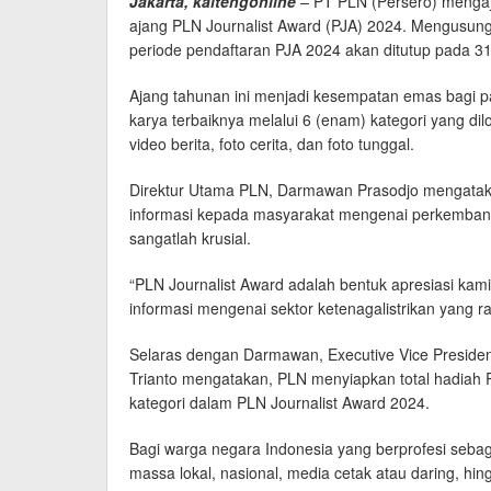
Jakarta, kaltengonline
–
PT PLN (Persero) mengaja
ajang PLN Journalist Award (PJA) 2024. Mengusung 
periode pendaftaran PJA 2024 akan ditutup pada 3
Ajang tahunan ini menjadi kesempatan emas bagi par
karya terbaiknya melalui 6 (enam) kategori yang dil
video berita, foto cerita, dan foto tunggal.
Direktur Utama PLN, Darmawan Prasodjo mengatakan
informasi kepada masyarakat mengenai perkembanga
sangatlah krusial.
“PLN Journalist Award adalah bentuk apresiasi kam
informasi mengenai sektor ketenagalistrikan yang r
Selaras dengan Darmawan, Executive Vice Presiden
Trianto mengatakan, PLN menyiapkan total hadiah
kategori dalam PLN Journalist Award 2024.
Bagi warga negara Indonesia yang berprofesi sebaga
massa lokal, nasional, media cetak atau daring, hingga