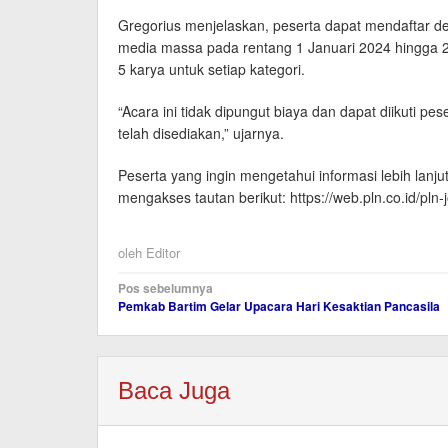
Gregorius menjelaskan, peserta dapat mendaftar d
media massa pada rentang 1 Januari 2024 hingga 2
5 karya untuk setiap kategori.
“Acara ini tidak dipungut biaya dan dapat diikuti p
telah disediakan,” ujarnya.
Peserta yang ingin mengetahui informasi lebih lanju
mengakses tautan berikut: https://web.pln.co.id/pln
oleh
Editor
Navigasi
Pos sebelumnya
Pemkab Bartim Gelar Upacara Hari Kesaktian Pancasila
pos
Baca Juga