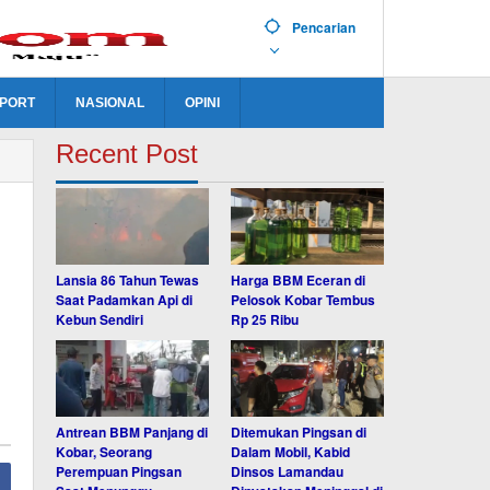
Pencarian
PORT
NASIONAL
OPINI
Recent Post
Lansia 86 Tahun Tewas
Harga BBM Eceran di
Saat Padamkan Api di
Pelosok Kobar Tembus
Kebun Sendiri
Rp 25 Ribu
Antrean BBM Panjang di
Ditemukan Pingsan di
Kobar, Seorang
Dalam Mobil, Kabid
Perempuan Pingsan
Dinsos Lamandau