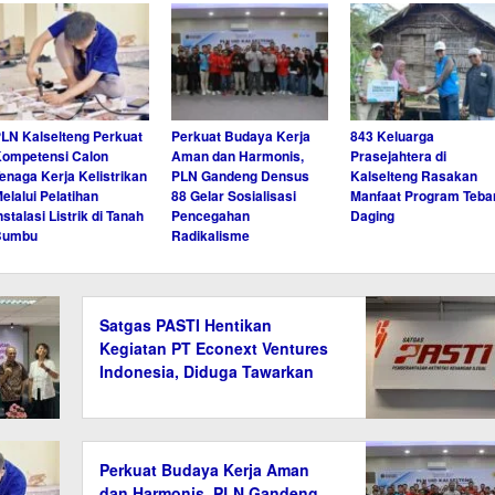
LN Kalselteng Perkuat
Perkuat Budaya Kerja
843 Keluarga
ompetensi Calon
Aman dan Harmonis,
Prasejahtera di
enaga Kerja Kelistrikan
PLN Gandeng Densus
Kalselteng Rasakan
elalui Pelatihan
88 Gelar Sosialisasi
Manfaat Program Teba
nstalasi Listrik di Tanah
Pencegahan
Daging
Bumbu
Radikalisme
Satgas PASTI Hentikan
Kegiatan PT Econext Ventures
Indonesia, Diduga Tawarkan
Investasi Ilegal Berkedok
Ekonomi Hijau
Perkuat Budaya Kerja Aman
dan Harmonis, PLN Gandeng