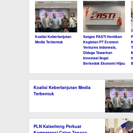
Koalisi Keberlanjutan
Satgas PASTI Hentikan
P
Media Terbentuk
Kegiatan PT Econext
K
Ventures Indonesia,
T
Diduga Tawarkan
M
Investasi Ilegal
I
Berkedok Ekonomi Hijau
Koalisi Keberlanjutan Media
Terbentuk
PLN Kalselteng Perkuat
Kompetensi Calon Tenaga