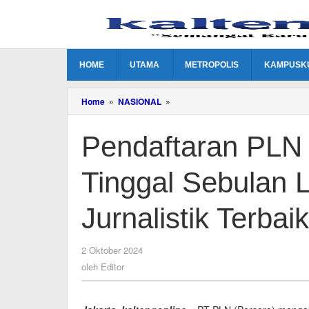
Lewati
ke
konten
HOME
UTAMA
METROPOLIS
KAMPUSK
Pendaftaran
Home
»
NASIONAL
»
PLN
Journalist
Pendaftaran PLN 
Award
2024
Tinggal
Tinggal Sebulan L
Sebulan
Lagi,
Kirimkan
Jurnalistik Terbai
Karya
Jurnalistik
Terbaikmu!
oleh
2 Oktober 2024
Editor
oleh
Editor