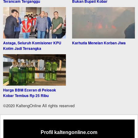
Terancam Terganggu
Bukan Bupati Kobar
Astaga, Seluruh Komisioner KPU
Karhutla Menelan Korban Jiwa
Kotim Jadi Tersangka
Harga BBM Eceran di Pelosok
Kobar Tembus Rp 25 Ribu
©2020 KaltengOnline All rights reserved
Profil kaltengonline.com