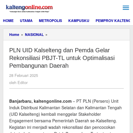
Lewati
ke
konten
HOME
UTAMA
METROPOLIS
KAMPUSKU
PEMPROV KALTENG
PLN
Home
»
NASIONAL
»
UID
Kalselteng
PLN UID Kalselteng dan Pemda Gelar
dan
Pemda
Rekonsiliasi PBJT-TL untuk Optimalisasi
Gelar
Pembangunan Daerah
Rekonsiliasi
PBJT-
oleh
28 Februari 2025
TL
Editor
oleh
Editor
untuk
Optimalisasi
Pembangunan
Daerah
Banjarbaru, kaltengonline.com
– PT PLN (Persero) Unit
Induk Distribusi Kalimantan Selatan dan Kalimantan Tengah
(UID Kalselteng) kembali menggelar Stakeholder
Engagement bersama Pemerintah Daerah se-Kalselteng.
Kegiatan ini menjadi wadah rekonsiliasi dan pencocokan