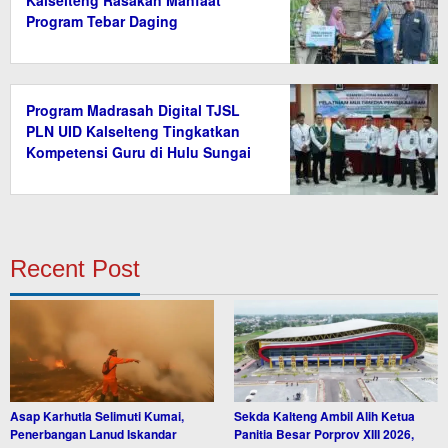
Kalselteng Rasakan Manfaat
Program Tebar Daging
Program Madrasah Digital TJSL
PLN UID Kalselteng Tingkatkan
Kompetensi Guru di Hulu Sungai
Tengah
Recent Post
Asap Karhutla Selimuti Kumai,
Sekda Kalteng Ambil Alih Ketua
Penerbangan Lanud Iskandar
Panitia Besar Porprov XIII 2026,