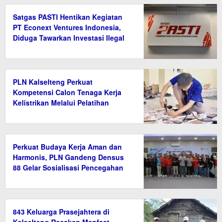
Satgas PASTI Hentikan Kegiatan
PT Econext Ventures Indonesia,
Diduga Tawarkan Investasi Ilegal
Berkedok Ekonomi Hijau
PLN Kalselteng Perkuat
Kompetensi Calon Tenaga Kerja
Kelistrikan Melalui Pelatihan
Instalasi Listrik di Tanah Bumbu
Perkuat Budaya Kerja Aman dan
Harmonis, PLN Gandeng Densus
88 Gelar Sosialisasi Pencegahan
Radikalisme
843 Keluarga Prasejahtera di