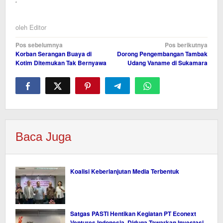
oleh
Editor
Navigasi
Pos sebelumnya
Pos berikutnya
Korban Serangan Buaya di
Dorong Pengembangan Tambak
pos
Kotim Ditemukan Tak Bernyawa
Udang Vaname di Sukamara
Baca Juga
Koalisi Keberlanjutan Media Terbentuk
Satgas PASTI Hentikan Kegiatan PT Econext
Ventures Indonesia, Diduga Tawarkan Investasi