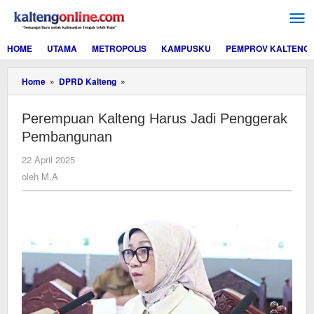
Lewati
ke
konten
HOME
UTAMA
METROPOLIS
KAMPUSKU
PEMPROV KALTENG
Perempuan
Home
»
DPRD Kalteng
»
Kalteng
Harus
Perempuan Kalteng Harus Jadi Penggerak
Jadi
Penggerak
Pembangunan
Pembangunan
oleh
22 April 2025
M.A
oleh
M.A