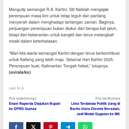
Mengutip semangat R.A. Kartini, Siti Nafsiah mengajak
perempuan masa kini untuk tetap teguh dan pantang
menyerah dalam menghadapi tantangan zaman. Baginya,
perjuangan perempuan bukan diukur dari berapa kali jatuh,
tetapi dari keberanian untuk bangkit dan terus melangkah
meski dalam keterbatasan.
“Mari kita warisi semangat Kartini dengan terus berkontribusi
untuk Kalteng yang lebih maju. Selamat Hari Kartini 2025.
Perempuan kuat, Kalimantan Tengah hebat,” tutupnya.
(ovi/ala/ko)
oleh
M.A
Navigasi
Pos sebelumnya
Pos berikutnya
Enam Raperda Diajukan Bupati
Lima Terdakwa Politik Uang di
pos
ke DPRD Gumas
Barito Utara Divonis Bersalah,
Jadi Modal Gugatan ke MK