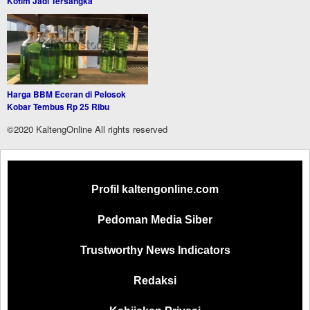
Kotim Jadi Tersangka
Harga BBM Eceran di Pelosok
Kobar Tembus Rp 25 Ribu
©2020 KaltengOnline All rights reserved
Profil kaltengonline.com
Pedoman Media Siber
Trustworthy News Indicators
Redaksi