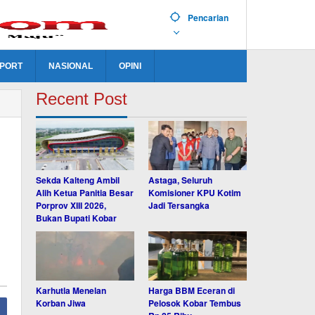
Pencarian
PORT
NASIONAL
OPINI
Recent Post
Sekda Kalteng Ambil
Astaga, Seluruh
Alih Ketua Panitia Besar
Komisioner KPU Kotim
Porprov XIII 2026,
Jadi Tersangka
Bukan Bupati Kobar
Karhutla Menelan
Harga BBM Eceran di
Korban Jiwa
Pelosok Kobar Tembus