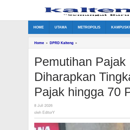
Lewati
ke
konten
HOME
UTAMA
METROPOLIS
KAMPUSK
Pemutihan
Home
»
DPRD Kalteng
»
Pajak
Kendaraan
Pemutihan Pajak
Bermotor
Diharapkan
Tingkatkan
Diharapkan Tingk
Kepatuhan
Wajib
Pajak
Pajak hingga 70 
hingga
70
Persen
oleh
8 Juli 2026
EditorY
oleh
EditorY