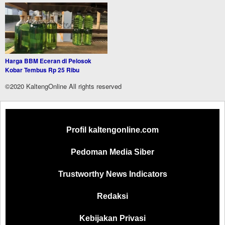
Harga BBM Eceran di Pelosok
Kobar Tembus Rp 25 Ribu
©2020 KaltengOnline All rights reserved
Profil kaltengonline.com
Pedoman Media Siber
Trustworthy News Indicators
Redaksi
Kebijakan Privasi