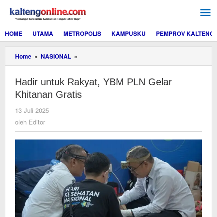
Lewati
ke
konten
HOME
UTAMA
METROPOLIS
KAMPUSKU
PEMPROV KALTENG
Hadir
Home
»
NASIONAL
»
untuk
Rakyat,
Hadir untuk Rakyat, YBM PLN Gelar
YBM
PLN
Khitanan Gratis
Gelar
Khitanan
oleh
13 Juli 2025
Gratis
Editor
oleh
Editor