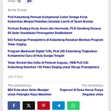
Ditag
pln
Berita Terkait
PLN Kalselteng Perkuat Kompetensi Calon Tenaga Kerja
Kelistrikan Melalui Pelatihan Instalasi Listrik di Tanah Bumbu
Perkuat Budaya Kerja Aman dan Harmonis, PLN Gandeng Densus
88 Gelar Sosialisasi Pencegahan Radikalisme
843 Keluarga Prasejahtera di Kalselteng Rasakan Manfaat Program
Tebar Daging
Program Madrasah Digital TJSL PLN UID Kalselteng Tingkatkan
Kompetensi Guru di Hulu Sungai Tengah
Tebar Berkah Idul Adha di Pelosok Kapuas, YBM PLN UID
Kalselteng Salurkan 130 Paket Daging untuk Warga Prasejahtera
oleh
Editor
Navigasi
Pos sebelumnya
Pos berikutnya
MUI Kota akan Gelar Munajat
Koperasi di Desa Harus Punya
pos
untuk Palangka Raya Maslahat
Regulasi Jelas