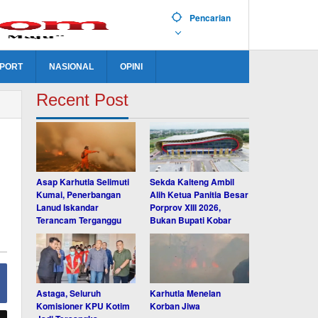
Pencarian
PORT
NASIONAL
OPINI
Recent Post
Asap Karhutla Selimuti
Sekda Kalteng Ambil
Kumai, Penerbangan
Alih Ketua Panitia Besar
Lanud Iskandar
Porprov XIII 2026,
Terancam Terganggu
Bukan Bupati Kobar
Astaga, Seluruh
Karhutla Menelan
Komisioner KPU Kotim
Korban Jiwa