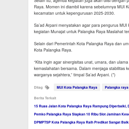
Selain itu, agenda kegiatan juga akan diisi denga
Raya. Momen ini diambil karena sebelumnya MUI K
kecamatan untuk kepengurusan 2025-2030.
Sa’ad Arpani menyatakan agar para pengurus MUI 
kegiatan Munajat untuk Palangka Raya Maslahat ter
Selain dari Pemerintah Kota Palangka Raya dan u
Kota Palangka Raya.
“Kita ingin agar sinergisitas unat, umara, dan ulam
kemaslahatan bersama. Dalam menjaga stabilitas k
warganya sejahtera,” timpal Sa’ad Arpani. (*)
Ditag
MUI Kota Palangka Raya
Palangka raya
Berita Terkait
15 Ruas Jalan Kota Palangka Raya Rampung Diperbaiki, 
Pemko Palangka Raya Siapkan 10 Ribu Slot Jaminan Ke
DPMPTSP Kota Palangka Raya Raih Predikat Sangat Baik