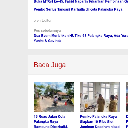
Buka MTQH ke-45, Fairid Naparin Tekankan Pembinaan Ge
Pemko Serius Tangani Karhutla di Kota Palangka Raya
oleh
Editor
Navigasi
Pos sebelumnya
Dua Event Meriahkan HUT ke-68 Palangka Raya, Ada Yur
pos
Yunita & Govinda
Baca Juga
15 Ruas Jalan Kota
Pemko Palangka Raya
Palangka Raya
Siapkan 10 Ribu Slot
P
Rampung Diperbaiki,
Jaminan Kesehatan bagi
P