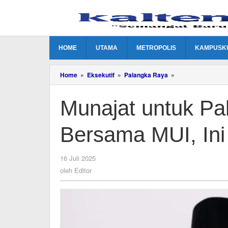
Lewati
ke
konten
HOME
UTAMA
METROPOLIS
KAMPUSK
Munajat
Home
»
Eksekutif
»
Palangka Raya
»
untuk
Palangka
Munajat untuk Pa
Raya
Maslahat
Bersama
Bersama MUI, In
MUI,
Ini
Agendanya
oleh
16 Juli 2025
Editor
oleh
Editor