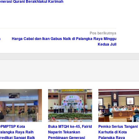
nerasi Qurani Berakhlakul Karimah
Pos berikutnya
a
Harga Cabai dan Ikan Gabus Naik di Palangka Raya Minggu
Kedua Juli
DPMPTSP Kota
Buka MTQH ke-45, Fairid
Pemko Serius Tangani
alangka Raya Raih
Naparin Tekankan
Karhutla di Kota
redikat Sangat Baik
Pembinaan Generasi
Palangka Raya