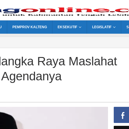
U
PEMPROV KALTENG
EKSEKUTIF
LEGISLATIF
S
langka Raya Maslahat
i Agendanya