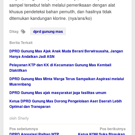
sampel tersebut telah melalui pemeriksaan dengan alat
khusus pendeteksi bahan pemutih, dan hasilnya tidak
ditemukan kandungan klorine. (nya/ans/ko)
Ditag
dprd gunung mas
Berita Terkait
DPRD Gunung Mas Ajak Anak Muda Berani Berwirausaha, Jangan
Hanya Andalkan Jadi ASN
Pelayanan KTP dan KK di Kecamatan Gunung Mas Kembali
Diaktifkan
DPRD Gunung Mas Minta Warga Terus Sampaikan Aspirasi melalui
Musrenbang
DPRD Gunung Mas ajak masyarakat jaga fasilitas umum
Ketua DPRD Gunung Mas Dorong Pengelolaan Aset Daerah Lebih
Optimal dan Transparan
oleh
Sherly
Navigasi
Pos sebelumnya
Pos berikutnya
DPRD Apresiasi Raihan WTP
Ketua KONI Suka Blusukan,