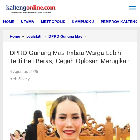
Lewati
ke
konten
HOME
UTAMA
METROPOLIS
KAMPUSKU
PEMPROV KALTENG
DPRD
Home
»
Legislatif
»
DPRD Gunung Mas
»
Gunung
Mas
DPRD Gunung Mas Imbau Warga Lebih
Imbau
Warga
Teliti Beli Beras, Cegah Oplosan Merugikan
Lebih
Teliti
oleh
4 Agustus 2025
Beli
Sherly
oleh
Sherly
Beras,
Cegah
Oplosan
Merugikan