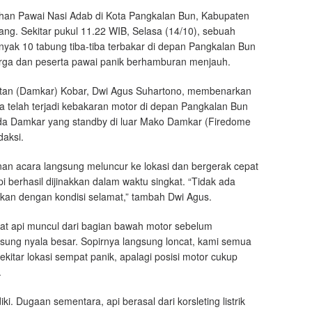
an Pawai Nasi Adab di Kota Pangkalan Bun, Kabupaten
ng. Sekitar pukul 11.22 WIB, Selasa (14/10), sebuah
nyak 10 tabung tiba-tiba terbakar di depan Pangkalan Bun
rga dan peserta pawai panik berhamburan menjauh.
an (Damkar) Kobar, Dwi Agus Suhartono, membenarkan
hwa telah terjadi kebakaran motor di depan Pangkalan Bun
ada Damkar yang standby di luar Mako Damkar (Firedome
daksi.
n acara langsung meluncur ke lokasi dan bergerak cepat
 berhasil dijinakkan dalam waktu singkat. “Tidak ada
nkan dengan kondisi selamat,” tambah Dwi Agus.
ihat api muncul dari bagian bawah motor sebelum
sung nyala besar. Sopirnya langsung loncat, kami semua
kitar lokasi sempat panik, apalagi posisi motor cukup
.
ki. Dugaan sementara, api berasal dari korsleting listrik