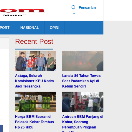
Pencarian
PORT
NASIONAL
OPINI
Recent Post
Astaga, Seluruh
Lansia 86 Tahun Tewas
Komisioner KPU Kotim
Saat Padamkan Api di
Jadi Tersangka
Kebun Sendiri
Harga BBM Eceran di
Antrean BBM Panjang di
Pelosok Kobar Tembus
Kobar, Seorang
Rp 25 Ribu
Perempuan Pingsan