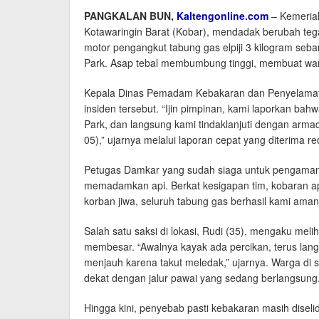
PANGKALAN BUN,
Kaltengonline.com
– Kemeriah
Kotawaringin Barat (Kobar), mendadak berubah tega
motor pengangkut tabung gas elpiji 3 kilogram seba
Park. Asap tebal membumbung tinggi, membuat wa
Kepala Dinas Pemadam Kebakaran dan Penyelamat
insiden tersebut. “Ijin pimpinan, kami laporkan ba
Park, dan langsung kami tindaklanjuti dengan arm
05),” ujarnya melalui laporan cepat yang diterima re
Petugas Damkar yang sudah siaga untuk pengamana
memadamkan api. Berkat kesigapan tim, kobaran api
korban jiwa, seluruh tabung gas berhasil kami ama
Salah satu saksi di lokasi, Rudi (35), mengaku mel
membesar. “Awalnya kayak ada percikan, terus lang
menjauh karena takut meledak,” ujarnya. Warga di se
dekat dengan jalur pawai yang sedang berlangsung
Hingga kini, penyebab pasti kebakaran masih diselidi