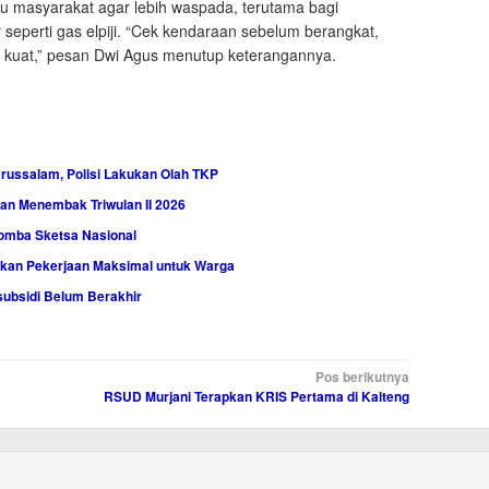
 masyarakat agar lebih waspada, terutama bagi
perti gas elpiji. “Cek kendaraan sebelum berangkat,
kat kuat,” pesan Dwi Agus menutup keterangannya.
arussalam, Polisi Lakukan Olah TKP
han Menembak Triwulan II 2026
 Lomba Sketsa Nasional
kan Pekerjaan Maksimal untuk Warga
ubsidi Belum Berakhir
Pos berikutnya
RSUD Murjani Terapkan KRIS Pertama di Kalteng