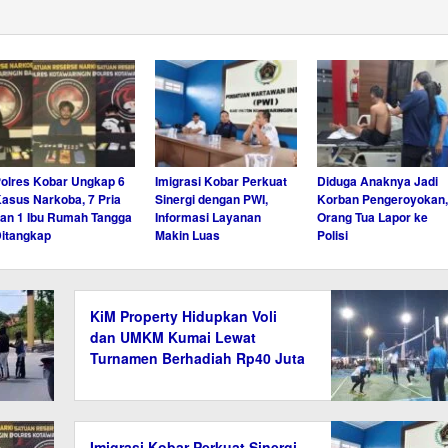
olres Kobar Ungkap 6
Imigrasi Kobar Perkuat
Diduga Anaknya Jadi
asus Narkoba, 7 Pria
Sinergi dengan PWI,
Korban Pengeroyokan,
an 1 Ibu Rumah Tangga
Informasi Layanan
Orang Tua Lapor ke
itangkap
Makin Luas
Polisi
KiM Property Hidupkan Voli
dan UMKM Kumai Lewat
Turnamen Berhadiah Rp40 Juta
Imigrasi Kobar Perkuat Sinergi