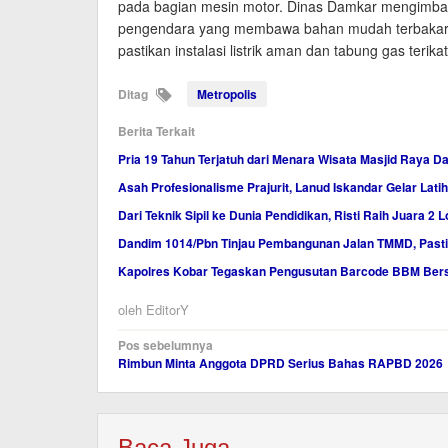
pada bagian mesin motor. Dinas Damkar mengimbau
pengendara yang membawa bahan mudah terbakar se
pastikan instalasi listrik aman dan tabung gas teri
Ditag
Metropolis
Berita Terkait
Pria 19 Tahun Terjatuh dari Menara Wisata Masjid Raya D
Asah Profesionalisme Prajurit, Lanud Iskandar Gelar Lati
Dari Teknik Sipil ke Dunia Pendidikan, Risti Raih Juara 2
Dandim 1014/Pbn Tinjau Pembangunan Jalan TMMD, Pasti
Kapolres Kobar Tegaskan Pengusutan Barcode BBM Bers
oleh
EditorY
Navigasi
Pos sebelumnya
Rimbun Minta Anggota DPRD Serius Bahas RAPBD 2026
pos
Baca Juga