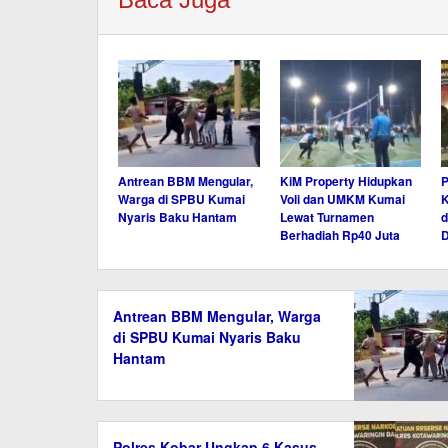
Antrean BBM Mengular,
KiM Property Hidupkan
P
Warga di SPBU Kumai
Voli dan UMKM Kumai
K
Nyaris Baku Hantam
Lewat Turnamen
d
Berhadiah Rp40 Juta
D
Antrean BBM Mengular, Warga
di SPBU Kumai Nyaris Baku
Hantam
Polres Kobar Ungkap 6 Kasus