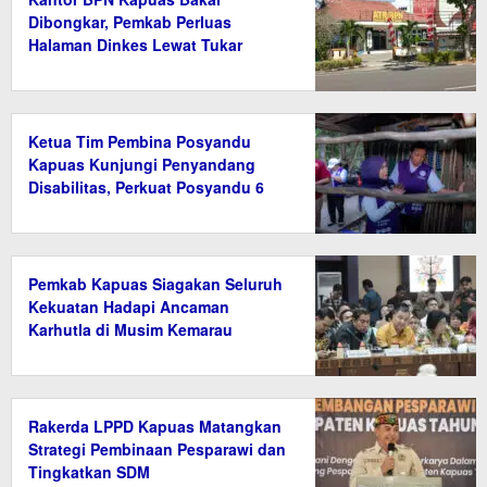
Dibongkar, Pemkab Perluas
Halaman Dinkes Lewat Tukar
Guling Aset
Ketua Tim Pembina Posyandu
Kapuas Kunjungi Penyandang
Disabilitas, Perkuat Posyandu 6
Bidang SPM
Pemkab Kapuas Siagakan Seluruh
Kekuatan Hadapi Ancaman
Karhutla di Musim Kemarau
Rakerda LPPD Kapuas Matangkan
Strategi Pembinaan Pesparawi dan
Tingkatkan SDM