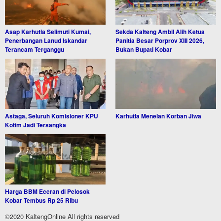
Asap Karhutla Selimuti Kumai,
Sekda Kalteng Ambil Alih Ketua
Penerbangan Lanud Iskandar
Panitia Besar Porprov XIII 2026,
Terancam Terganggu
Bukan Bupati Kobar
Astaga, Seluruh Komisioner KPU
Karhutla Menelan Korban Jiwa
Kotim Jadi Tersangka
Harga BBM Eceran di Pelosok
Kobar Tembus Rp 25 Ribu
©2020 KaltengOnline All rights reserved