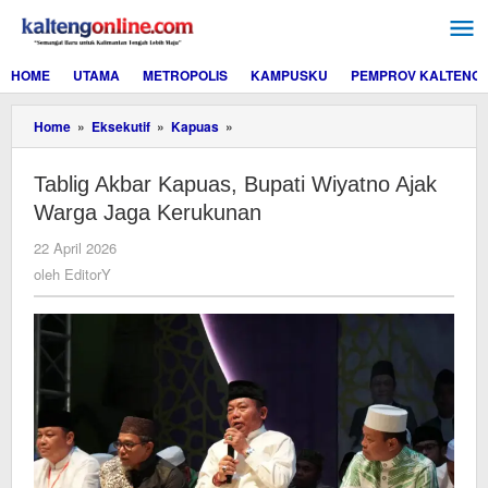
Lewati
ke
konten
HOME
UTAMA
METROPOLIS
KAMPUSKU
PEMPROV KALTENG
Tablig
Home
»
Eksekutif
»
Kapuas
»
Akbar
Kapuas,
Tablig Akbar Kapuas, Bupati Wiyatno Ajak
Bupati
Wiyatno
Warga Jaga Kerukunan
Ajak
Warga
oleh
22 April 2026
Jaga
EditorY
oleh
EditorY
Kerukunan