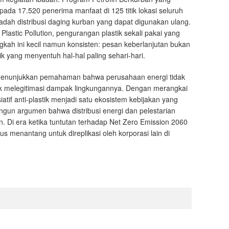
ada 17.520 penerima manfaat di 125 titik lokasi seluruh
dah distribusi daging kurban yang dapat digunakan ulang.
 Plastic Pollution, pengurangan plastik sekali pakai yang
ngkah ini kecil namun konsisten: pesan keberlanjutan bukan
k yang menyentuh hal-hal paling sehari-hari.
menunjukkan pemahaman bahwa perusahaan energi tidak
tuk melegitimasi dampak lingkungannya. Dengan merangkai
atif anti-plastik menjadi satu ekosistem kebijakan yang
gun argumen bahwa distribusi energi dan pelestarian
n. Di era ketika tuntutan terhadap Net Zero Emission 2060
gus menantang untuk direplikasi oleh korporasi lain di