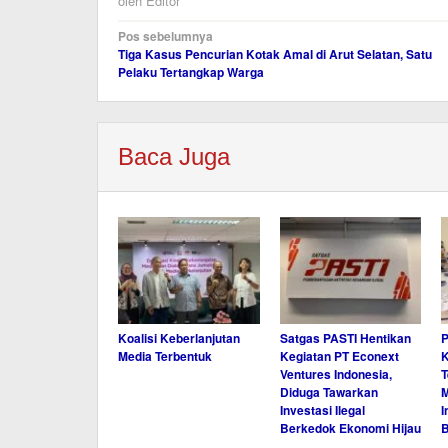
oleh
Editor
Navigasi
Pos sebelumnya
Tiga Kasus Pencurian Kotak Amal di Arut Selatan, Satu
pos
Pelaku Tertangkap Warga
Baca Juga
Koalisi Keberlanjutan
Satgas PASTI Hentikan
P
Media Terbentuk
Kegiatan PT Econext
K
Ventures Indonesia,
T
Diduga Tawarkan
M
Investasi Ilegal
I
Berkedok Ekonomi Hijau