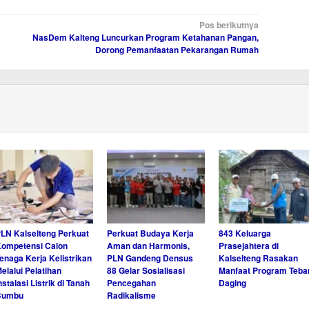
Pos berikutnya
NasDem Kalteng Luncurkan Program Ketahanan Pangan,
Dorong Pemanfaatan Pekarangan Rumah
LN Kalselteng Perkuat
Perkuat Budaya Kerja
843 Keluarga
ompetensi Calon
Aman dan Harmonis,
Prasejahtera di
enaga Kerja Kelistrikan
PLN Gandeng Densus
Kalselteng Rasakan
elalui Pelatihan
88 Gelar Sosialisasi
Manfaat Program Teba
nstalasi Listrik di Tanah
Pencegahan
Daging
Bumbu
Radikalisme