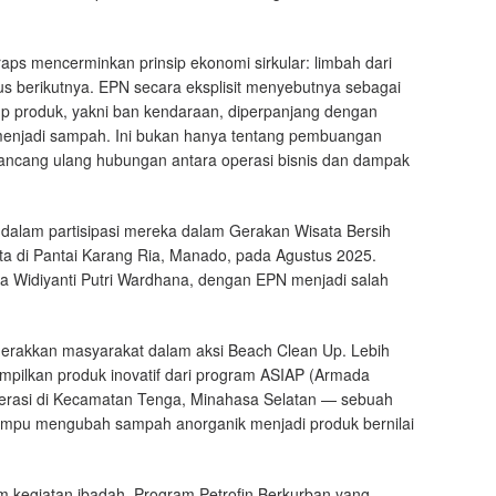
raps mencerminkan prinsip ekonomi sirkular: limbah dari
lus berikutnya. EPN secara eksplisit menyebutnya sebagai
up produk, yakni ban kendaraan, diperpanjang dengan
menjadi sampah. Ini bukan hanya tentang pembuangan
rancang ulang hubungan antara operasi bisnis dan dampak
 dalam partisipasi mereka dalam Gerakan Wisata Bersih
a di Pantai Karang Ria, Manado, pada Agustus 2025.
sata Widiyanti Putri Wardhana, dengan EPN menjadi salah
erakkan masyarakat dalam aksi Beach Clean Up. Lebih
mpilkan produk inovatif dari program ASIAP (Armada
erasi di Kecamatan Tenga, Minahasa Selatan — sebuah
ampu mengubah sampah anorganik menjadi produk bernilai
am kegiatan ibadah. Program Petrofin Berkurban yang