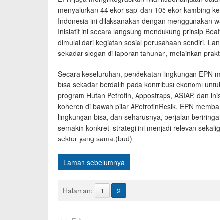
menyalurkan 44 ekor sapi dan 105 ekor kambing kep
Indonesia ini dilaksanakan dengan menggunakan wa
Inisiatif ini secara langsung mendukung prinsip Beat
dimulai dari kegiatan sosial perusahaan sendiri. La
sekadar slogan di laporan tahunan, melainkan prakti
Secara keseluruhan, pendekatan lingkungan EPN 
bisa sekadar berdalih pada kontribusi ekonomi un
program Hutan Petrofin, Appostraps, ASIAP, dan inisi
koheren di bawah pilar #PetrofinResik, EPN memban
lingkungan bisa, dan seharusnya, berjalan beriringa
semakin konkret, strategi ini menjadi relevan sekali
sektor yang sama.(bud)
Laman sebelumnya
Halaman:
1
2