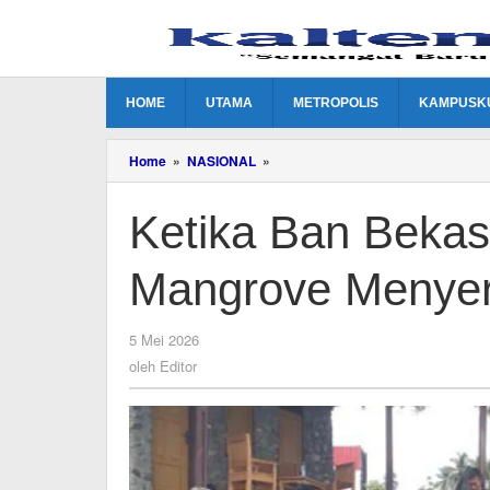
Lewati
ke
konten
HOME
UTAMA
METROPOLIS
KAMPUSK
Ketika
Home
»
NASIONAL
»
Ban
Bekas
Ketika Ban Bekas
Menjaga
Pantai
dan
Mangrove Menyer
Mangrove
Menyerap
Karbon
oleh
5 Mei 2026
Editor
oleh
Editor