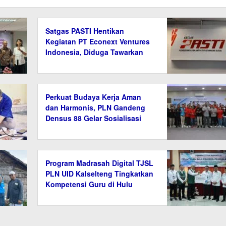
Satgas PASTI Hentikan
Kegiatan PT Econext Ventures
Indonesia, Diduga Tawarkan
Investasi Ilegal Berkedok
Ekonomi Hijau
Perkuat Budaya Kerja Aman
dan Harmonis, PLN Gandeng
Densus 88 Gelar Sosialisasi
Pencegahan Radikalisme
Program Madrasah Digital TJSL
PLN UID Kalselteng Tingkatkan
Kompetensi Guru di Hulu
Sungai Tengah