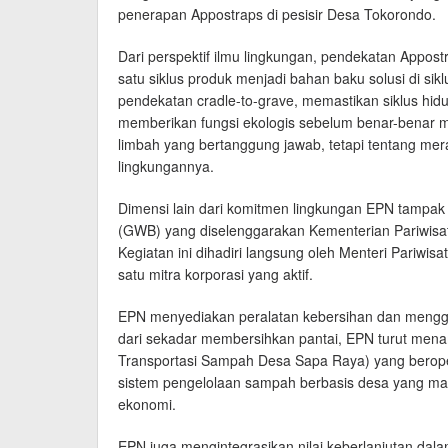
penerapan Appostraps di pesisir Desa Tokorondo.
Dari perspektif ilmu lingkungan, pendekatan Appost
satu siklus produk menjadi bahan baku solusi di sik
pendekatan cradle-to-grave, memastikan siklus hid
memberikan fungsi ekologis sebelum benar-benar 
limbah yang bertanggung jawab, tetapi tentang me
lingkungannya.
Dimensi lain dari komitmen lingkungan EPN tampak
(GWB) yang diselenggarakan Kementerian Pariwisat
Kegiatan ini dihadiri langsung oleh Menteri Pariwi
satu mitra korporasi yang aktif.
EPN menyediakan peralatan kebersihan dan mengg
dari sekadar membersihkan pantai, EPN turut mena
Transportasi Sampah Desa Sapa Raya) yang berop
sistem pengelolaan sampah berbasis desa yang m
ekonomi.
EPN juga mengintegrasikan nilai keberlanjutan dal