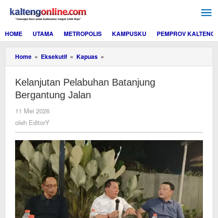
Lewati
ke
konten
HOME
UTAMA
METROPOLIS
KAMPUSKU
PEMPROV KALTENG
Kelanjutan
Home
»
Eksekutif
»
Kapuas
»
Pelabuhan
Batanjung
Kelanjutan Pelabuhan Batanjung
Bergantung
Jalan
Bergantung Jalan
oleh
11 Mei 2026
EditorY
oleh
EditorY