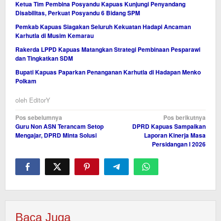
Ketua Tim Pembina Posyandu Kapuas Kunjungi Penyandang
Disabilitas, Perkuat Posyandu 6 Bidang SPM
Pemkab Kapuas Siagakan Seluruh Kekuatan Hadapi Ancaman
Karhutla di Musim Kemarau
Rakerda LPPD Kapuas Matangkan Strategi Pembinaan Pesparawi
dan Tingkatkan SDM
Bupati Kapuas Paparkan Penanganan Karhutla di Hadapan Menko
Polkam
oleh
EditorY
Navigasi
Pos sebelumnya
Pos berikutnya
Guru Non ASN Terancam Setop
DPRD Kapuas Sampaikan
pos
Mengajar, DPRD Minta Solusi
Laporan Kinerja Masa
Persidangan I 2026
Baca Juga