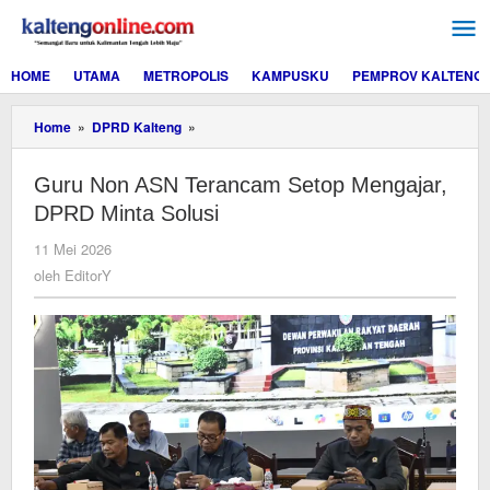
Lewati
ke
konten
HOME
UTAMA
METROPOLIS
KAMPUSKU
PEMPROV KALTENG
Guru
Home
»
DPRD Kalteng
»
Non
ASN
Guru Non ASN Terancam Setop Mengajar,
Terancam
Setop
DPRD Minta Solusi
Mengajar,
DPRD
oleh
11 Mei 2026
Minta
EditorY
oleh
EditorY
Solusi