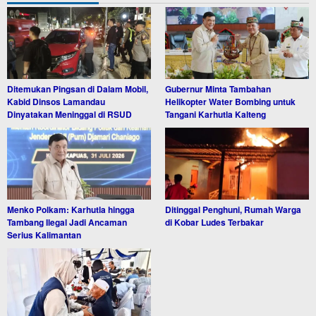
Ditemukan Pingsan di Dalam Mobil,
Gubernur Minta Tambahan
Kabid Dinsos Lamandau
Helikopter Water Bombing untuk
Dinyatakan Meninggal di RSUD
Tangani Karhutla Kalteng
Menko Polkam: Karhutla hingga
Ditinggal Penghuni, Rumah Warga
Tambang Ilegal Jadi Ancaman
di Kobar Ludes Terbakar
Serius Kalimantan