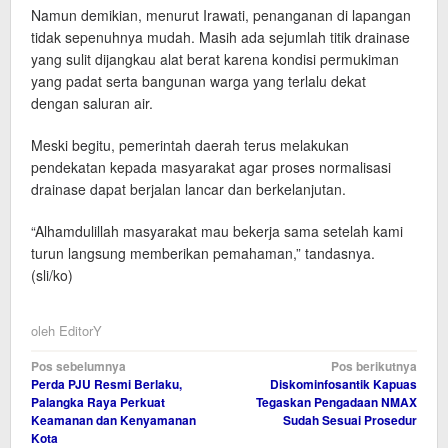
Namun demikian, menurut Irawati, penanganan di lapangan
tidak sepenuhnya mudah. Masih ada sejumlah titik drainase
yang sulit dijangkau alat berat karena kondisi permukiman
yang padat serta bangunan warga yang terlalu dekat
dengan saluran air.
Meski begitu, pemerintah daerah terus melakukan
pendekatan kepada masyarakat agar proses normalisasi
drainase dapat berjalan lancar dan berkelanjutan.
“Alhamdulillah masyarakat mau bekerja sama setelah kami
turun langsung memberikan pemahaman,” tandasnya.
(sli/ko)
oleh
EditorY
Navigasi
Pos sebelumnya
Pos berikutnya
Perda PJU Resmi Berlaku,
Diskominfosantik Kapuas
pos
Palangka Raya Perkuat
Tegaskan Pengadaan NMAX
Keamanan dan Kenyamanan
Sudah Sesuai Prosedur
Kota