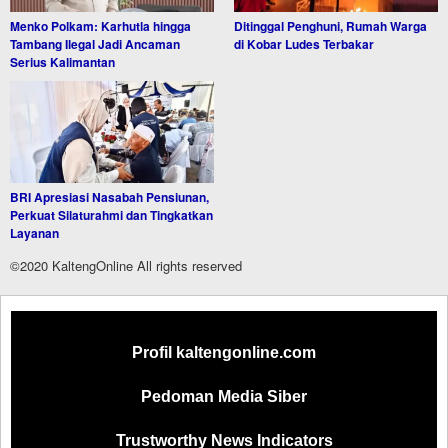
Menko Polkam: Karhutla hingga
Ditinggal Penghuni, Rumah Warga
Tambang Ilegal Jadi Ancaman
di Kobar Ludes Terbakar
Serius Kalimantan
BRI Apresiasi Nasabah Pensiunan,
Perkuat Silaturahmi dan Tingkatkan
Layanan
©2020 KaltengOnline All rights reserved
Profil kaltengonline.com
Pedoman Media Siber
Trustworthy News Indicators