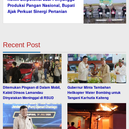
Produksi Pangan Nasional, Bupati
Ajak Perkuat Sinergi Pertanian
Recent Post
Ditemukan Pingsan di Dalam Mobil,
Gubernur Minta Tambahan
Kabid Dinsos Lamandau
Helikopter Water Bombing untuk
Dinyatakan Meninggal di RSUD
Tangani Karhutla Kalteng