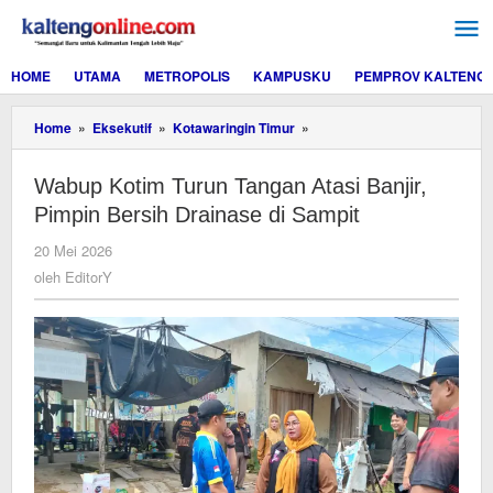
Lewati
ke
konten
HOME
UTAMA
METROPOLIS
KAMPUSKU
PEMPROV KALTENG
Wabup
Home
»
Eksekutif
»
Kotawaringin Timur
»
Kotim
Turun
Wabup Kotim Turun Tangan Atasi Banjir,
Tangan
Atasi
Pimpin Bersih Drainase di Sampit
Banjir,
Pimpin
oleh
20 Mei 2026
Bersih
EditorY
oleh
EditorY
Drainase
di
Sampit