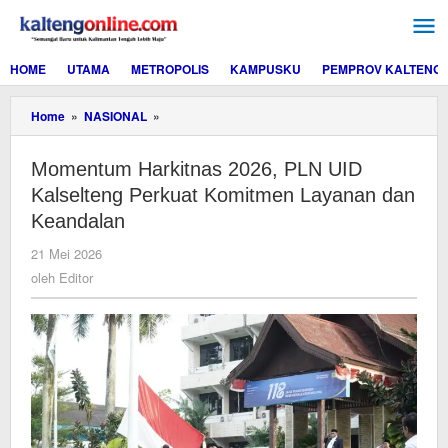
Lewati
ke
konten
HOME
UTAMA
METROPOLIS
KAMPUSKU
PEMPROV KALTENG
Momentum
Home
»
NASIONAL
»
Harkitnas
2026,
Momentum Harkitnas 2026, PLN UID
PLN
UID
Kalselteng Perkuat Komitmen Layanan dan
Kalselteng
Keandalan
Perkuat
Komitmen
oleh
21 Mei 2026
Layanan
Editor
oleh
Editor
dan
Keandalan