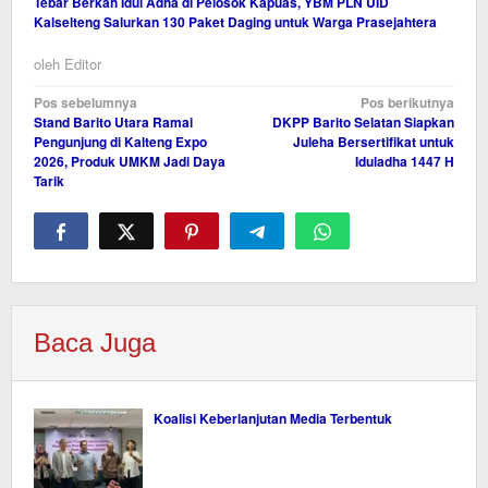
Tebar Berkah Idul Adha di Pelosok Kapuas, YBM PLN UID
Kalselteng Salurkan 130 Paket Daging untuk Warga Prasejahtera
oleh
Editor
Navigasi
Pos sebelumnya
Pos berikutnya
Stand Barito Utara Ramai
DKPP Barito Selatan Siapkan
pos
Pengunjung di Kalteng Expo
Juleha Bersertifikat untuk
2026, Produk UMKM Jadi Daya
Iduladha 1447 H
Tarik
Baca Juga
Koalisi Keberlanjutan Media Terbentuk