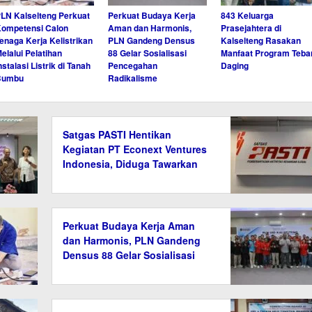
LN Kalselteng Perkuat
Perkuat Budaya Kerja
843 Keluarga
ompetensi Calon
Aman dan Harmonis,
Prasejahtera di
enaga Kerja Kelistrikan
PLN Gandeng Densus
Kalselteng Rasakan
elalui Pelatihan
88 Gelar Sosialisasi
Manfaat Program Teba
nstalasi Listrik di Tanah
Pencegahan
Daging
Bumbu
Radikalisme
Satgas PASTI Hentikan
Kegiatan PT Econext Ventures
Indonesia, Diduga Tawarkan
Investasi Ilegal Berkedok
Ekonomi Hijau
Perkuat Budaya Kerja Aman
dan Harmonis, PLN Gandeng
Densus 88 Gelar Sosialisasi
Pencegahan Radikalisme