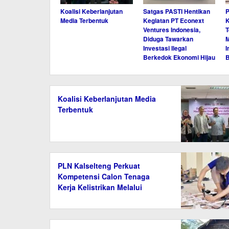
Koalisi Keberlanjutan
Satgas PASTI Hentikan
P
Media Terbentuk
Kegiatan PT Econext
K
Ventures Indonesia,
T
Diduga Tawarkan
M
Investasi Ilegal
I
Berkedok Ekonomi Hijau
Koalisi Keberlanjutan Media
Terbentuk
PLN Kalselteng Perkuat
Kompetensi Calon Tenaga
Kerja Kelistrikan Melalui
Pelatihan Instalasi Listrik di
Tanah Bumbu