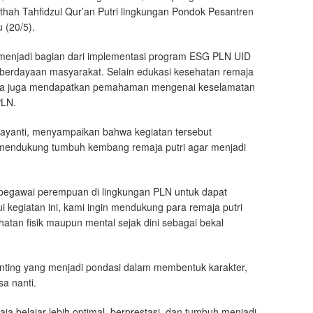
thah Tahfidzul Qur’an Putri lingkungan Pondok Pesantren
 (20/5).
t menjadi bagian dari implementasi program ESG PLN UID
mberdayaan masyarakat. Selain edukasi kesehatan remaja
eserta juga mendapatkan pemahaman mengenai keselamatan
PLN.
jayanti, menyampaikan bahwa kegiatan tersebut
 mendukung tumbuh kembang remaja putri agar menjadi
pegawai perempuan di lingkungan PLN untuk dapat
 kegiatan ini, kami ingin mendukung para remaja putri
an fisik maupun mental sejak dini sebagai bekal
ting yang menjadi pondasi dalam membentuk karakter,
sa nanti.
 belajar lebih optimal, berprestasi, dan tumbuh menjadi