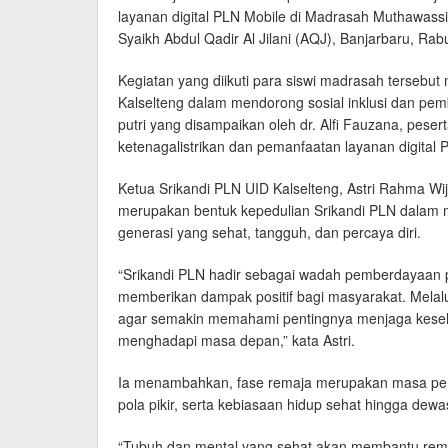
layanan digital PLN Mobile di Madrasah Muthawassi
Syaikh Abdul Qadir Al Jilani (AQJ), Banjarbaru, Rabu
Kegiatan yang diikuti para siswi madrasah tersebu
Kalselteng dalam mendorong sosial inklusi dan pe
putri yang disampaikan oleh dr. Alfi Fauzana, p
ketenagalistrikan dan pemanfaatan layanan digital 
Ketua Srikandi PLN UID Kalselteng, Astri Rahma Wi
merupakan bentuk kepedulian Srikandi PLN dalam
generasi yang sehat, tangguh, dan percaya diri.
“Srikandi PLN hadir sebagai wadah pemberdayaan 
memberikan dampak positif bagi masyarakat. Melalui
agar semakin memahami pentingnya menjaga kesehat
menghadapi masa depan,” kata Astri.
Ia menambahkan, fase remaja merupakan masa pen
pola pikir, serta kebiasaan hidup sehat hingga dewa
“Tubuh dan mental yang sehat akan membantu remaja