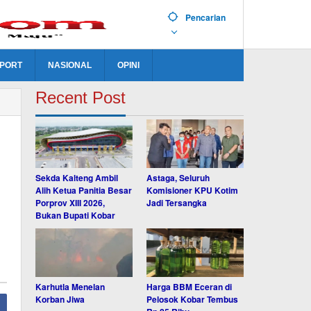
Pencarian
PORT
NASIONAL
OPINI
Recent Post
Sekda Kalteng Ambil
Astaga, Seluruh
Alih Ketua Panitia Besar
Komisioner KPU Kotim
Porprov XIII 2026,
Jadi Tersangka
Bukan Bupati Kobar
Karhutla Menelan
Harga BBM Eceran di
Korban Jiwa
Pelosok Kobar Tembus