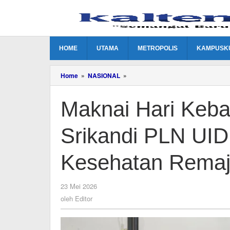
Lewati
ke
konten
HOME
UTAMA
METROPOLIS
KAMPUSK
Maknai
Home
»
NASIONAL
»
Hari
Kebangkitan
Maknai Hari Keba
Nasional,
Srikandi
PLN
Srikandi PLN UID
UID
Kalselteng
Edukasi
Kesehatan Remaja
Kesehatan
Remaja
Putri
oleh
23 Mei 2026
Editor
oleh
Editor