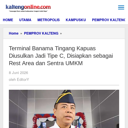
Lewati
ke
konten
HOME
UTAMA
METROPOLIS
KAMPUSKU
PEMPROV KALTENG
Terminal
Home
»
PEMPROV KALTENG
»
Banama
Tingang
Terminal Banama Tingang Kapuas
Kapuas
Diusulkan
Diusulkan Jadi Tipe C, Disiapkan sebagai
Jadi
Rest Area dan Sentra UMKM
Tipe
C,
oleh
8 Juni 2026
Disiapkan
EditorY
oleh
EditorY
sebagai
Rest
Area
dan
Sentra
UMKM