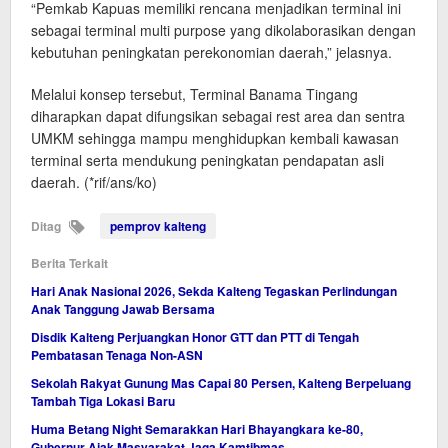
“Pemkab Kapuas memiliki rencana menjadikan terminal ini
sebagai terminal multi purpose yang dikolaborasikan dengan
kebutuhan peningkatan perekonomian daerah,” jelasnya.
Melalui konsep tersebut, Terminal Banama Tingang
diharapkan dapat difungsikan sebagai rest area dan sentra
UMKM sehingga mampu menghidupkan kembali kawasan
terminal serta mendukung peningkatan pendapatan asli
daerah. (*rif/ans/ko)
Ditag
pemprov kalteng
Berita Terkait
Hari Anak Nasional 2026, Sekda Kalteng Tegaskan Perlindungan
Anak Tanggung Jawab Bersama
Disdik Kalteng Perjuangkan Honor GTT dan PTT di Tengah
Pembatasan Tenaga Non-ASN
Sekolah Rakyat Gunung Mas Capai 80 Persen, Kalteng Berpeluang
Tambah Tiga Lokasi Baru
Huma Betang Night Semarakkan Hari Bhayangkara ke-80,
Gubernur Ajak Masyarakat Jaga Kamtibmas