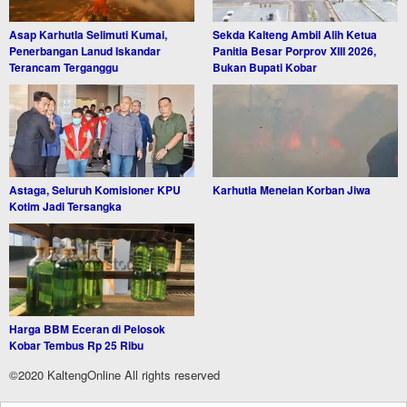
Asap Karhutla Selimuti Kumai,
Sekda Kalteng Ambil Alih Ketua
Penerbangan Lanud Iskandar
Panitia Besar Porprov XIII 2026,
Terancam Terganggu
Bukan Bupati Kobar
Astaga, Seluruh Komisioner KPU
Karhutla Menelan Korban Jiwa
Kotim Jadi Tersangka
Harga BBM Eceran di Pelosok
Kobar Tembus Rp 25 Ribu
©2020 KaltengOnline All rights reserved