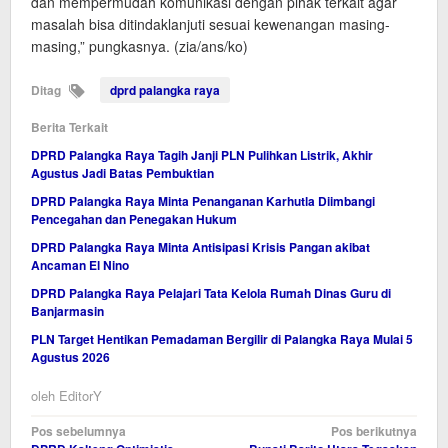
dan mempermudah komunikasi dengan pihak terkait agar
masalah bisa ditindaklanjuti sesuai kewenangan masing-
masing,” pungkasnya. (zia/ans/ko)
Ditag
dprd palangka raya
Berita Terkait
DPRD Palangka Raya Tagih Janji PLN Pulihkan Listrik, Akhir
Agustus Jadi Batas Pembuktian
DPRD Palangka Raya Minta Penanganan Karhutla Diimbangi
Pencegahan dan Penegakan Hukum
DPRD Palangka Raya Minta Antisipasi Krisis Pangan akibat
Ancaman El Nino
DPRD Palangka Raya Pelajari Tata Kelola Rumah Dinas Guru di
Banjarmasin
PLN Target Hentikan Pemadaman Bergilir di Palangka Raya Mulai 5
Agustus 2026
oleh
EditorY
Navigasi
Pos sebelumnya
Pos berikutnya