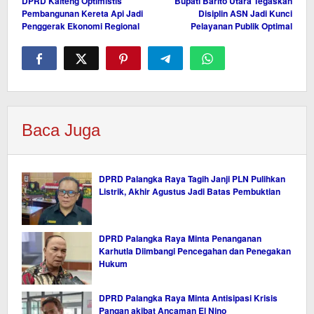
DPRD Kalteng Optimistis
Bupati Barito Utara Tegaskan
pos
Pembangunan Kereta Api Jadi
Disiplin ASN Jadi Kunci
Penggerak Ekonomi Regional
Pelayanan Publik Optimal
Baca Juga
DPRD Palangka Raya Tagih Janji PLN Pulihkan
Listrik, Akhir Agustus Jadi Batas Pembuktian
DPRD Palangka Raya Minta Penanganan
Karhutla Diimbangi Pencegahan dan Penegakan
Hukum
DPRD Palangka Raya Minta Antisipasi Krisis
Pangan akibat Ancaman El Nino