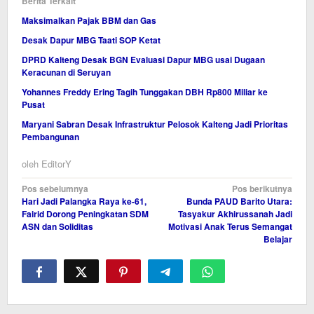
Berita Terkait
Maksimalkan Pajak BBM dan Gas
Desak Dapur MBG Taati SOP Ketat
DPRD Kalteng Desak BGN Evaluasi Dapur MBG usai Dugaan
Keracunan di Seruyan
Yohannes Freddy Ering Tagih Tunggakan DBH Rp800 Miliar ke
Pusat
Maryani Sabran Desak Infrastruktur Pelosok Kalteng Jadi Prioritas
Pembangunan
oleh
EditorY
Navigasi
Pos sebelumnya
Pos berikutnya
Hari Jadi Palangka Raya ke-61,
Bunda PAUD Barito Utara:
pos
Fairid Dorong Peningkatan SDM
Tasyakur Akhirussanah Jadi
ASN dan Soliditas
Motivasi Anak Terus Semangat
Belajar