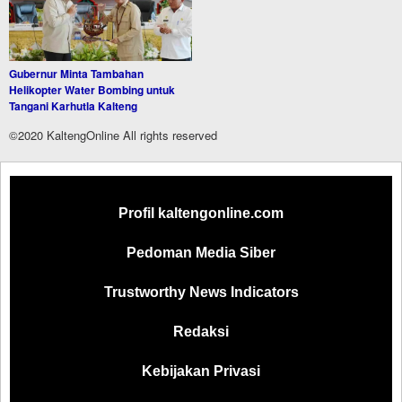
Gubernur Minta Tambahan
Helikopter Water Bombing untuk
Tangani Karhutla Kalteng
©2020 KaltengOnline All rights reserved
Profil kaltengonline.com
Pedoman Media Siber
Trustworthy News Indicators
Redaksi
Kebijakan Privasi