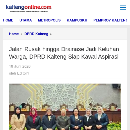
Lewati
ke
konten
HOME
UTAMA
METROPOLIS
KAMPUSKU
PEMPROV KALTENG
Jalan
Home
»
DPRD Kalteng
»
Rusak
hingga
Jalan Rusak hingga Drainase Jadi Keluhan
Drainase
Jadi
Warga, DPRD Kalteng Siap Kawal Aspirasi
Keluhan
Warga,
oleh
18 Juni 2026
DPRD
EditorY
oleh
EditorY
Kalteng
Siap
Kawal
Aspirasi