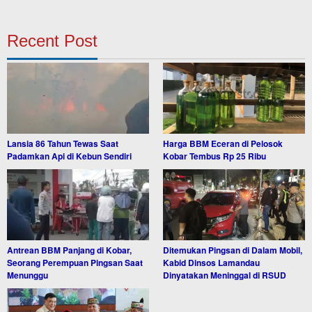
Recent Post
Lansia 86 Tahun Tewas Saat
Harga BBM Eceran di Pelosok
Padamkan Api di Kebun Sendiri
Kobar Tembus Rp 25 Ribu
Antrean BBM Panjang di Kobar,
Ditemukan Pingsan di Dalam Mobil,
Seorang Perempuan Pingsan Saat
Kabid Dinsos Lamandau
Menunggu
Dinyatakan Meninggal di RSUD